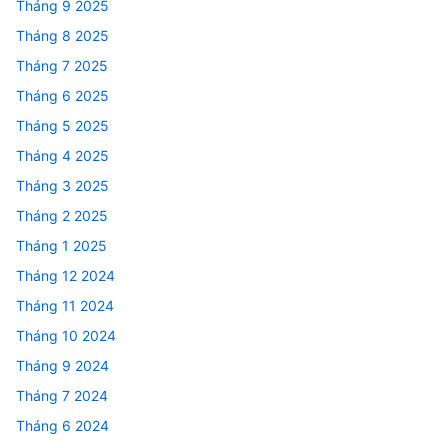
Tháng 9 2025
Tháng 8 2025
Tháng 7 2025
Tháng 6 2025
Tháng 5 2025
Tháng 4 2025
Tháng 3 2025
Tháng 2 2025
Tháng 1 2025
Tháng 12 2024
Tháng 11 2024
Tháng 10 2024
Tháng 9 2024
Tháng 7 2024
Tháng 6 2024