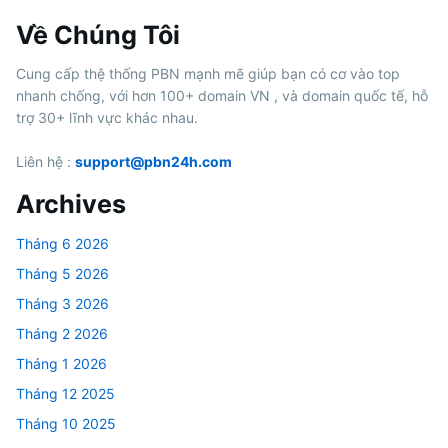
Về Chúng Tôi
Cung cấp thệ thống PBN mạnh mẽ giúp bạn có cơ vào top
nhanh chống, với hơn 100+ domain VN , và domain quốc tế, hỗ
trợ 30+ lĩnh vực khác nhau.
Liên hệ :
support@pbn24h.com
Archives
Tháng 6 2026
Tháng 5 2026
Tháng 3 2026
Tháng 2 2026
Tháng 1 2026
Tháng 12 2025
Tháng 10 2025