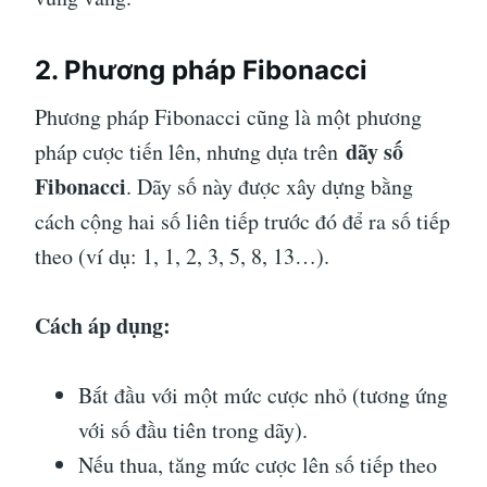
2. Phương pháp Fibonacci
Phương pháp Fibonacci cũng là một phương
dãy số
pháp cược tiến lên, nhưng dựa trên
Fibonacci
. Dãy số này được xây dựng bằng
cách cộng hai số liên tiếp trước đó để ra số tiếp
theo (ví dụ: 1, 1, 2, 3, 5, 8, 13…).
Cách áp dụng:
Bắt đầu với một mức cược nhỏ (tương ứng
với số đầu tiên trong dãy).
Nếu thua, tăng mức cược lên số tiếp theo