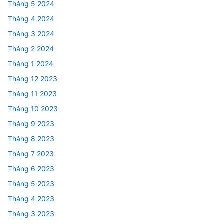
Tháng 5 2024
Tháng 4 2024
Tháng 3 2024
Tháng 2 2024
Tháng 1 2024
Tháng 12 2023
Tháng 11 2023
Tháng 10 2023
Tháng 9 2023
Tháng 8 2023
Tháng 7 2023
Tháng 6 2023
Tháng 5 2023
Tháng 4 2023
Tháng 3 2023