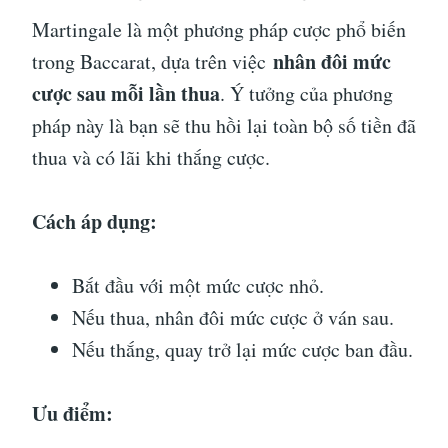
Martingale là một phương pháp cược phổ biến
nhân đôi mức
trong Baccarat, dựa trên việc
cược sau mỗi lần thua
. Ý tưởng của phương
pháp này là bạn sẽ thu hồi lại toàn bộ số tiền đã
thua và có lãi khi thắng cược.
Cách áp dụng:
Bắt đầu với một mức cược nhỏ.
Nếu thua, nhân đôi mức cược ở ván sau.
Nếu thắng, quay trở lại mức cược ban đầu.
Ưu điểm: