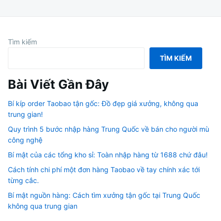
Tìm kiếm
TÌM KIẾM
Bài Viết Gần Đây
Bí kíp order Taobao tận gốc: Đồ đẹp giá xưởng, không qua
trung gian!
Quy trình 5 bước nhập hàng Trung Quốc về bán cho người mù
công nghệ
Bí mật của các tổng kho sỉ: Toàn nhập hàng từ 1688 chứ đâu!
Cách tính chi phí một đơn hàng Taobao về tay chính xác tới
từng cắc.
Bí mật nguồn hàng: Cách tìm xưởng tận gốc tại Trung Quốc
không qua trung gian