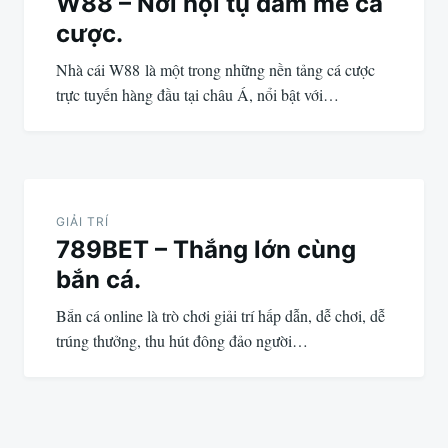
W88 – Nơi hội tụ đam mê cá
bài
cược.
viết
Nhà cái W88 là một trong những nền tảng cá cược
trực tuyến hàng đầu tại châu Á, nổi bật với…
GIẢI TRÍ
789BET – Thắng lớn cùng
bắn cá.
Bắn cá online là trò chơi giải trí hấp dẫn, dễ chơi, dễ
trúng thưởng, thu hút đông đảo người…