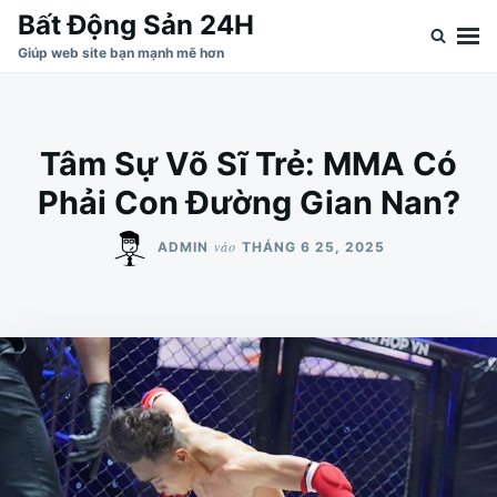
Nhảy
Tìm
Bất Động Sản 24H
đến
kiếm
Giúp web site bạn mạnh mẽ hơn
nội
cho:
dung
Tâm Sự Võ Sĩ Trẻ: MMA Có
Phải Con Đường Gian Nan?
vào
ADMIN
THÁNG 6 25, 2025