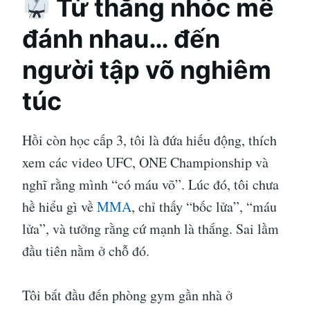
Từ thằng nhóc mê
đánh nhau… đến
người tập võ nghiêm
túc
Hồi còn học cấp 3, tôi là đứa hiếu động, thích
xem các video UFC, ONE Championship và
nghĩ rằng mình “có máu võ”. Lúc đó, tôi chưa
hề hiểu gì về
MMA
, chỉ thấy “bốc lửa”, “máu
lửa”, và tưởng rằng cứ mạnh là thắng. Sai lầm
đầu tiên nằm ở chỗ đó.
Tôi bắt đầu đến phòng gym gần nhà ở