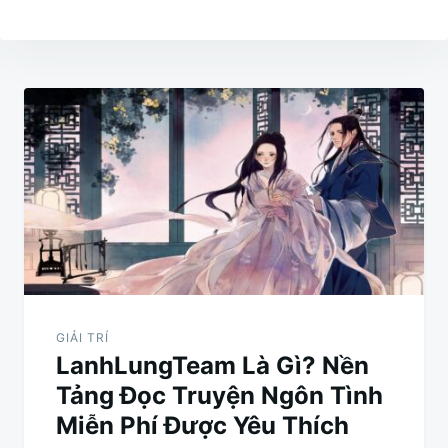
Điều
hướng
bài
viết
GIẢI TRÍ
LanhLungTeam Là Gì? Nền
Tảng Đọc Truyện Ngôn Tình
Miễn Phí Được Yêu Thích