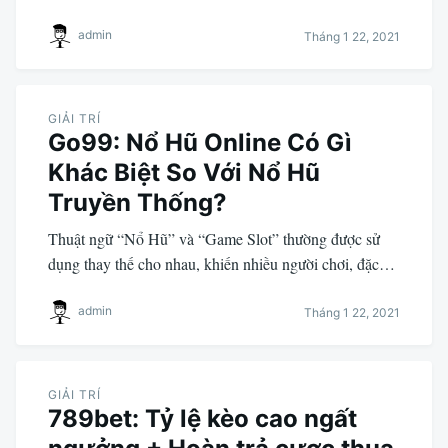
admin
Tháng 1 22, 2021
GIẢI TRÍ
Go99: Nổ Hũ Online Có Gì
Khác Biệt So Với Nổ Hũ
Truyền Thống?
Thuật ngữ “Nổ Hũ” và “Game Slot” thường được sử
dụng thay thế cho nhau, khiến nhiều người chơi, đặc…
admin
Tháng 1 22, 2021
GIẢI TRÍ
789bet: Tỷ lệ kèo cao ngất