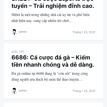
tuyến – Trải nghiệm đỉnh cao.
Shbet là một trong những nhà cái uy tín và phổ biến
nhất hiện nay, cung cấp nhiều trò chơi…
admin
Tháng 1 23, 2021
GIẢI TRÍ
6686: Cá cược đá gà – Kiếm
tiền nhanh chóng và dễ dàng.
Đá gà online tại 6686 đang là “cơn sốt” trong cộng
đồng người yêu thích bộ môn thể thao truyền…
admin
Tháng 1 23, 2021