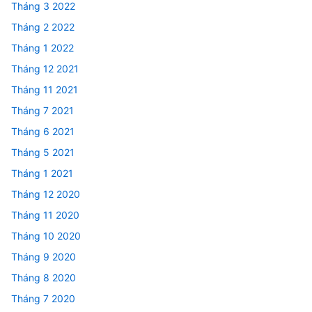
Tháng 3 2022
Tháng 2 2022
Tháng 1 2022
Tháng 12 2021
Tháng 11 2021
Tháng 7 2021
Tháng 6 2021
Tháng 5 2021
Tháng 1 2021
Tháng 12 2020
Tháng 11 2020
Tháng 10 2020
Tháng 9 2020
Tháng 8 2020
Tháng 7 2020