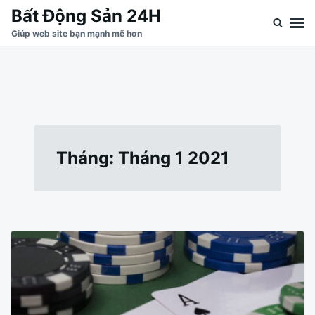
Nhảy
Tìm
Bất Động Sản 24H
đến
kiếm
Giúp web site bạn mạnh mẽ hơn
nội
cho:
dung
Tháng:
Tháng 1 2021