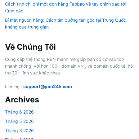
Cách tính chi phí một đơn hàng Taobao về tay chính xác tới
từng cắc.
Bí mật nguồn hàng: Cách tìm xưởng tận gốc tại Trung Quốc
không qua trung gian
Về Chúng Tôi
Cung cấp thệ thống PBN mạnh mẽ giúp bạn có cơ vào top
nhanh chống, với hơn 100+ domain VN , và domain quốc tế, hỗ
trợ 30+ lĩnh vực khác nhau.
Liên hệ :
support@pbn24h.com
Archives
Tháng 6 2026
Tháng 5 2026
Tháng 3 2026