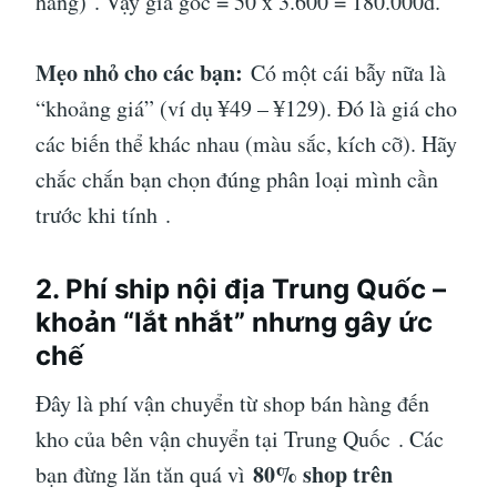
hàng)
. Vậy giá gốc = 50 x 3.600 = 180.000đ.
Mẹo nhỏ cho các bạn:
Có một cái bẫy nữa là
“khoảng giá” (ví dụ ¥49 – ¥129). Đó là giá cho
các biến thể khác nhau (màu sắc, kích cỡ). Hãy
chắc chắn bạn chọn đúng phân loại mình cần
trước khi tính
.
2. Phí ship nội địa Trung Quốc –
khoản “lắt nhắt” nhưng gây ức
chế
Đây là phí vận chuyển từ shop bán hàng đến
kho của bên vận chuyển tại Trung Quốc
. Các
80% shop trên
bạn đừng lăn tăn quá vì