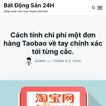
Nhảy
Tìm
Bất Động Sản 24H
đến
kiếm
Giúp web site bạn mạnh mẽ hơn
nội
cho:
dung
Cách tính chi phí một đơn
hàng Taobao về tay chính xác
tới từng cắc.
vào
ADMIN
THÁNG 6 3, 2026