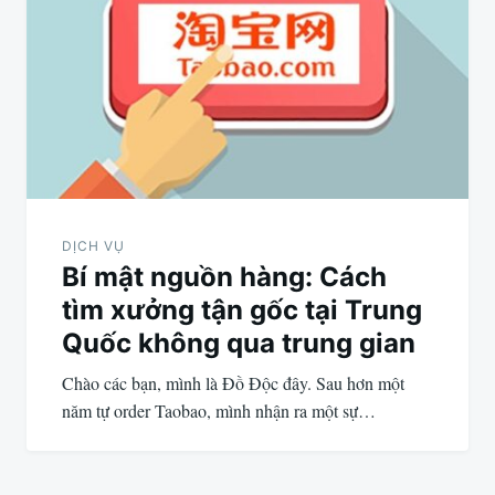
hướng
bài
viết
DỊCH VỤ
Bí mật nguồn hàng: Cách
tìm xưởng tận gốc tại Trung
Quốc không qua trung gian
Chào các bạn, mình là Đồ Độc đây. Sau hơn một
năm tự order Taobao, mình nhận ra một sự…