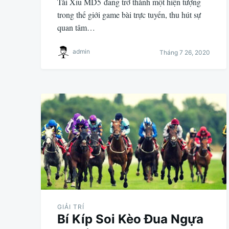
Tài Xỉu MD5 đang trở thành một hiện tượng
trong thế giới game bài trực tuyến, thu hút sự
quan tâm…
admin
Tháng 7 26, 2020
GIẢI TRÍ
Bí Kíp Soi Kèo Đua Ngựa