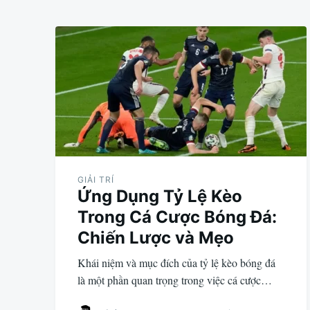
GIẢI TRÍ
Ứng Dụng Tỷ Lệ Kèo
Trong Cá Cược Bóng Đá:
Chiến Lược và Mẹo
Khái niệm và mục đích của tỷ lệ kèo bóng đá
là một phần quan trọng trong việc cá cược…