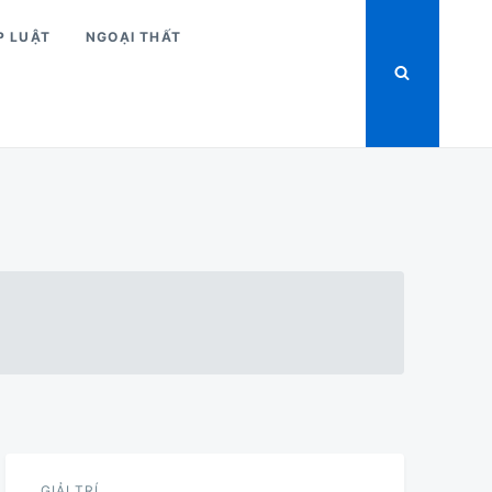
P LUẬT
NGOẠI THẤT
GIẢI TRÍ