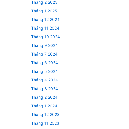
Tháng 2 2025
Tháng 1 2025
Tháng 12 2024
Tháng 11 2024
Tháng 10 2024
Tháng 9 2024
Tháng 7 2024
Tháng 6 2024
Tháng 5 2024
Tháng 4 2024
Tháng 3 2024
Tháng 2 2024
Tháng 1 2024
Tháng 12 2023
Tháng 11 2023