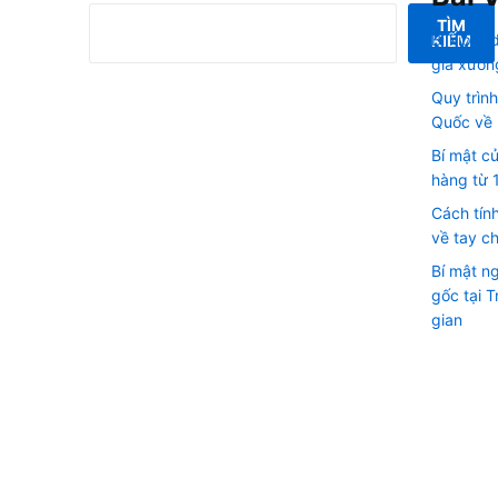
TÌM
Bí kíp o
KIẾM
giá xưởn
Quy trìn
Quốc về 
Bí mật c
hàng từ 
Cách tín
về tay ch
Bí mật n
gốc tại 
gian