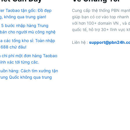
rder Taobao tận gốc: Đồ đẹp
Cung cấp thệ thống PBN mạn
g, không qua trung gian!
giúp bạn có cơ vào top nhanh
với hơn 100+ domain VN , và 
h 5 bước nhập hàng Trung
quốc tế, hỗ trợ 30+ lĩnh vực k
bán cho người mù công nghệ
ủa các tổng kho sỉ: Toàn nhập
Liên hệ :
support@pbn24h.c
1688 chứ đâu!
h chi phí một đơn hàng Taobao
ính xác tới từng cắc.
guồn hàng: Cách tìm xưởng tận
Trung Quốc không qua trung