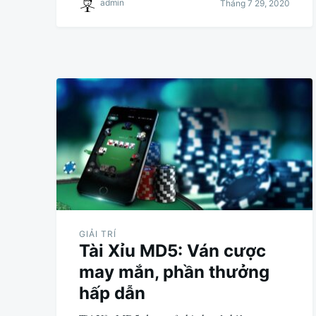
admin
Tháng 7 29, 2020
GIẢI TRÍ
Tài Xỉu MD5: Ván cược
may mắn, phần thưởng
hấp dẫn