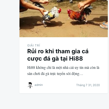
GIẢI TRÍ
Rủi ro khi tham gia cá
cược đá gà tại Hi88
Hi88 không chỉ là một nhà cái uy tín mà còn là
sân chơi đá gà trực tuyến sôi động…
admin
Tháng 7 31, 2020