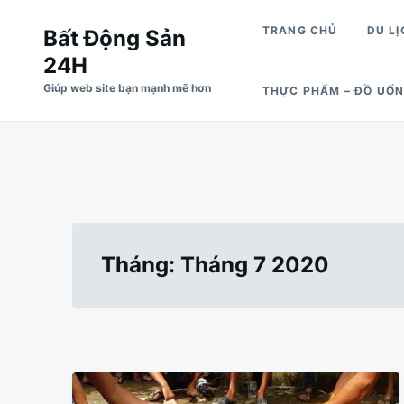
Nhảy
Tìm
TRANG CHỦ
DU LỊ
Bất Động Sản
đến
kiếm
24H
nội
cho:
Giúp web site bạn mạnh mẽ hơn
THỰC PHẨM – ĐỒ UỐ
dung
Tháng:
Tháng 7 2020