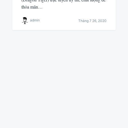
thỏa mãn…
admin
Tháng 7 26, 2020