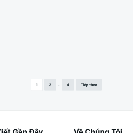
1
2
…
4
Tiếp theo
Viết Gần Đây
Về Chúng Tôi