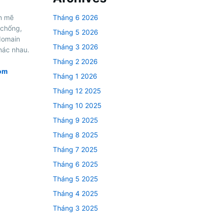
h mẽ
Tháng 6 2026
 chống,
Tháng 5 2026
domain
Tháng 3 2026
hác nhau.
Tháng 2 2026
om
Tháng 1 2026
Tháng 12 2025
Tháng 10 2025
Tháng 9 2025
Tháng 8 2025
Tháng 7 2025
Tháng 6 2025
Tháng 5 2025
Tháng 4 2025
Tháng 3 2025