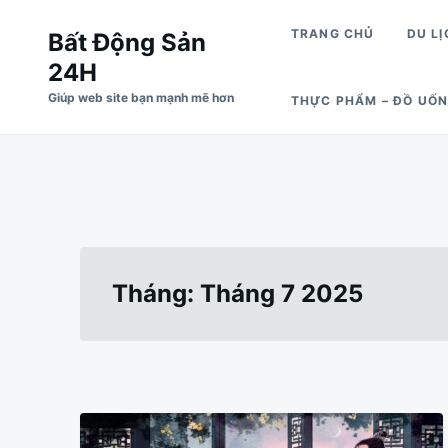
Nhảy
Tìm
TRANG CHỦ
DU LỊ
Bất Động Sản
đến
kiếm
24H
nội
cho:
Giúp web site bạn mạnh mẽ hơn
THỰC PHẨM – ĐỒ UỐ
dung
Tháng:
Tháng 7 2025