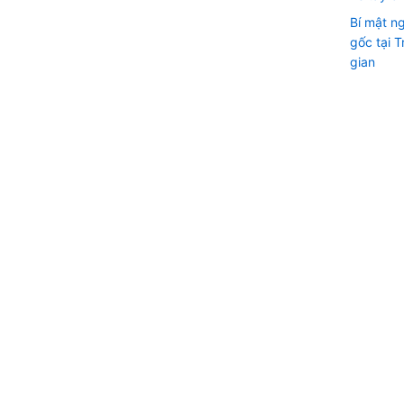
Bí mật n
gốc tại 
gian