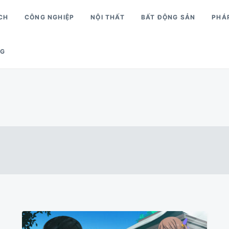
CH
CÔNG NGHIỆP
NỘI THẤT
BẤT ĐỘNG SẢN
PHÁ
NG