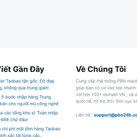
Viết Gần Đây
Về Chúng Tôi
rder Taobao tận gốc: Đồ đẹp
Cung cấp thệ thống PBN mạn
g, không qua trung gian!
giúp bạn có cơ vào top nhanh
với hơn 100+ domain VN , và 
h 5 bước nhập hàng Trung
quốc tế, hỗ trợ 30+ lĩnh vực k
bán cho người mù công nghệ
ủa các tổng kho sỉ: Toàn nhập
Liên hệ :
support@pbn24h.c
1688 chứ đâu!
h chi phí một đơn hàng Taobao
ính xác tới từng cắc.