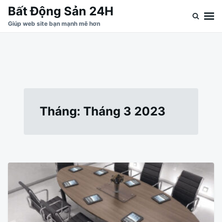
Nhảy
Tìm
Bất Động Sản 24H
đến
kiếm
Giúp web site bạn mạnh mẽ hơn
nội
cho:
dung
Tháng:
Tháng 3 2023