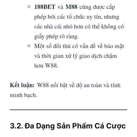
188BET
M88
và
cũng được cấp
phép bởi các tổ chức uy tín, nhưng
các nhà cái nhỏ hơn có thể không có
giấy phép rõ ràng.
Một số đối thủ có vấn đề về bảo mật
và thời gian xử lý giao dịch chậm
hơn W88.
Kết luận:
W88 nổi bật về độ an toàn và tính
minh bạch.
3.2. Đa Dạng Sản Phẩm Cá Cược