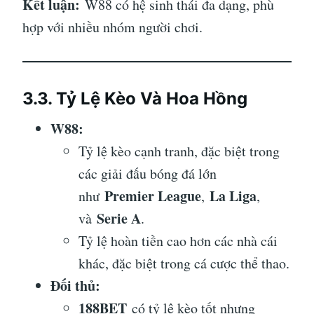
Kết luận:
W88 có hệ sinh thái đa dạng, phù
hợp với nhiều nhóm người chơi.
3.3. Tỷ Lệ Kèo Và Hoa Hồng
W88:
Tỷ lệ kèo cạnh tranh, đặc biệt trong
các giải đấu bóng đá lớn
Premier League
La Liga
như
,
,
Serie A
và
.
Tỷ lệ hoàn tiền cao hơn các nhà cái
khác, đặc biệt trong cá cược thể thao.
Đối thủ:
188BET
có tỷ lệ kèo tốt nhưng