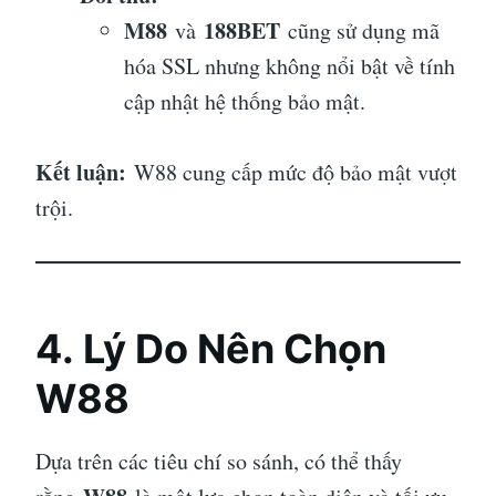
M88
188BET
và
cũng sử dụng mã
hóa SSL nhưng không nổi bật về tính
cập nhật hệ thống bảo mật.
Kết luận:
W88 cung cấp mức độ bảo mật vượt
trội.
4.
Lý Do Nên Chọn
W88
Dựa trên các tiêu chí so sánh, có thể thấy