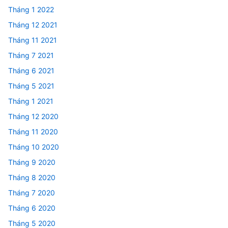
Tháng 1 2022
Tháng 12 2021
Tháng 11 2021
Tháng 7 2021
Tháng 6 2021
Tháng 5 2021
Tháng 1 2021
Tháng 12 2020
Tháng 11 2020
Tháng 10 2020
Tháng 9 2020
Tháng 8 2020
Tháng 7 2020
Tháng 6 2020
Tháng 5 2020