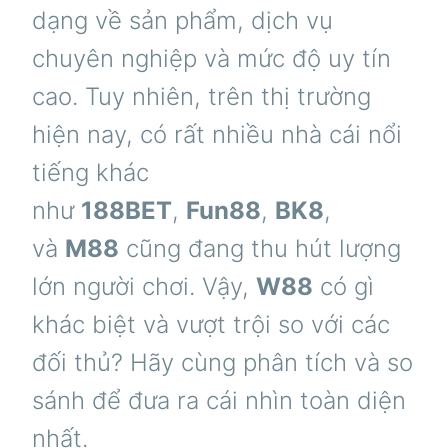
dạng về sản phẩm, dịch vụ
chuyên nghiệp và mức độ uy tín
cao. Tuy nhiên, trên thị trường
hiện nay, có rất nhiều nhà cái nổi
tiếng khác
như
188BET
,
Fun88
,
BK8
,
và
M88
cũng đang thu hút lượng
lớn người chơi. Vậy,
W88
có gì
khác biệt và vượt trội so với các
đối thủ? Hãy cùng phân tích và so
sánh để đưa ra cái nhìn toàn diện
nhất.