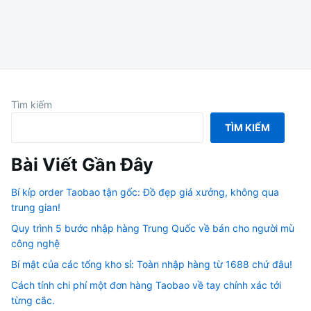
Tìm kiếm
TÌM KIẾM
Bài Viết Gần Đây
Bí kíp order Taobao tận gốc: Đồ đẹp giá xưởng, không qua
trung gian!
Quy trình 5 bước nhập hàng Trung Quốc về bán cho người mù
công nghệ
Bí mật của các tổng kho sỉ: Toàn nhập hàng từ 1688 chứ đâu!
Cách tính chi phí một đơn hàng Taobao về tay chính xác tới
từng cắc.