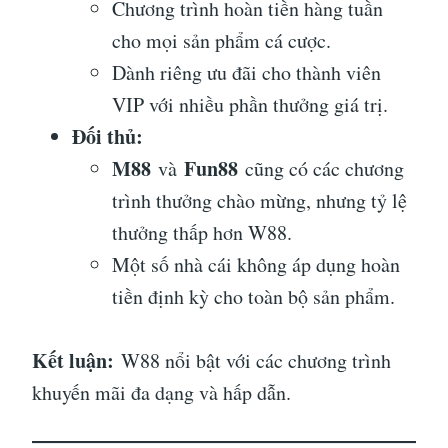
Chương trình hoàn tiền hàng tuần
cho mọi sản phẩm cá cược.
Dành riêng ưu đãi cho thành viên
VIP với nhiều phần thưởng giá trị.
Đối thủ:
M88
Fun88
và
cũng có các chương
trình thưởng chào mừng, nhưng tỷ lệ
thưởng thấp hơn W88.
Một số nhà cái không áp dụng hoàn
tiền định kỳ cho toàn bộ sản phẩm.
Kết luận:
W88 nổi bật với các chương trình
khuyến mãi đa dạng và hấp dẫn.