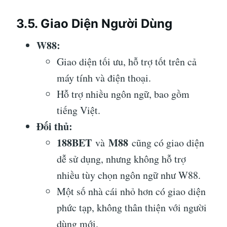
3.5. Giao Diện Người Dùng
W88:
Giao diện tối ưu, hỗ trợ tốt trên cả
máy tính và điện thoại.
Hỗ trợ nhiều ngôn ngữ, bao gồm
tiếng Việt.
Đối thủ:
188BET
M88
và
cũng có giao diện
dễ sử dụng, nhưng không hỗ trợ
nhiều tùy chọn ngôn ngữ như W88.
Một số nhà cái nhỏ hơn có giao diện
phức tạp, không thân thiện với người
dùng mới.