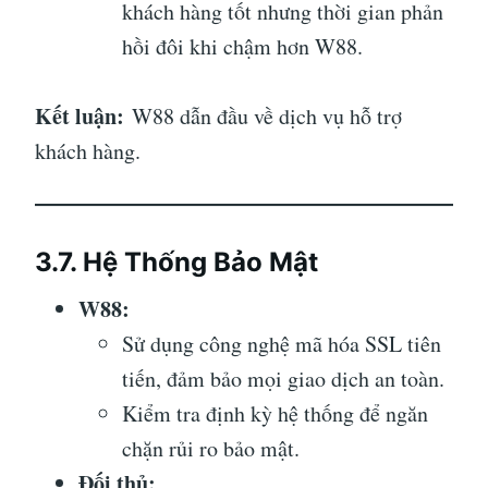
khách hàng tốt nhưng thời gian phản
hồi đôi khi chậm hơn W88.
Kết luận:
W88 dẫn đầu về dịch vụ hỗ trợ
khách hàng.
3.7. Hệ Thống Bảo Mật
W88:
Sử dụng công nghệ mã hóa SSL tiên
tiến, đảm bảo mọi giao dịch an toàn.
Kiểm tra định kỳ hệ thống để ngăn
chặn rủi ro bảo mật.
Đối thủ: