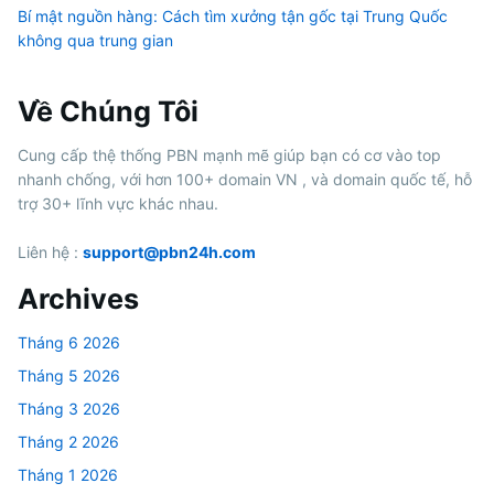
Bí mật nguồn hàng: Cách tìm xưởng tận gốc tại Trung Quốc
không qua trung gian
Về Chúng Tôi
Cung cấp thệ thống PBN mạnh mẽ giúp bạn có cơ vào top
nhanh chống, với hơn 100+ domain VN , và domain quốc tế, hỗ
trợ 30+ lĩnh vực khác nhau.
Liên hệ :
support@pbn24h.com
Archives
Tháng 6 2026
Tháng 5 2026
Tháng 3 2026
Tháng 2 2026
Tháng 1 2026