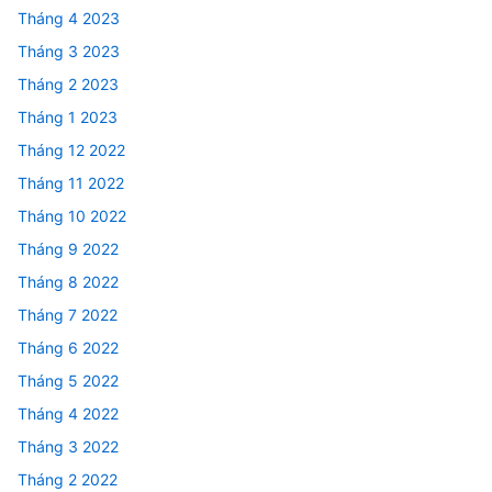
Tháng 4 2023
Tháng 3 2023
Tháng 2 2023
Tháng 1 2023
Tháng 12 2022
Tháng 11 2022
Tháng 10 2022
Tháng 9 2022
Tháng 8 2022
Tháng 7 2022
Tháng 6 2022
Tháng 5 2022
Tháng 4 2022
Tháng 3 2022
Tháng 2 2022