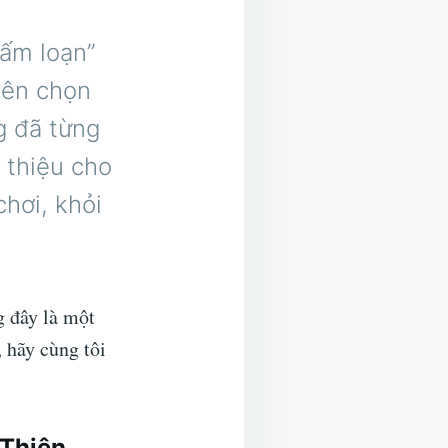
bấm loạn”
nên chọn
g đã từng
 thiệu cho
hơi, khỏi
g đây là một
 hãy cùng tôi
 Thiện