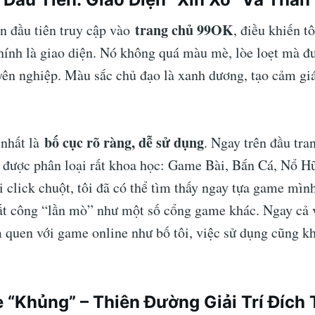
trang chủ 99OK
ần đầu tiên truy cập vào
, điều khiến tô
hính là giao diện. Nó không quá màu mè, lòe loẹt mà đư
uyên nghiệp. Màu sắc chủ đạo là xanh dương, tạo cảm gi
bố cục rõ ràng, dễ sử dụng
 nhất là
. Ngay trên đầu tra
được phân loại rất khoa học: Game Bài, Bắn Cá, Nổ 
i click chuột, tôi đã có thể tìm thấy ngay tựa game mìn
t công “lần mò” như một số cổng game khác. Ngay cả 
 quen với game online như bố tôi, việc sử dụng cũng 
“Khủng” – Thiên Đường Giải Trí Đích