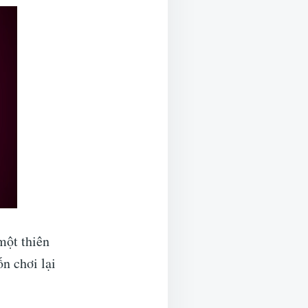
một thiên
n chơi lại