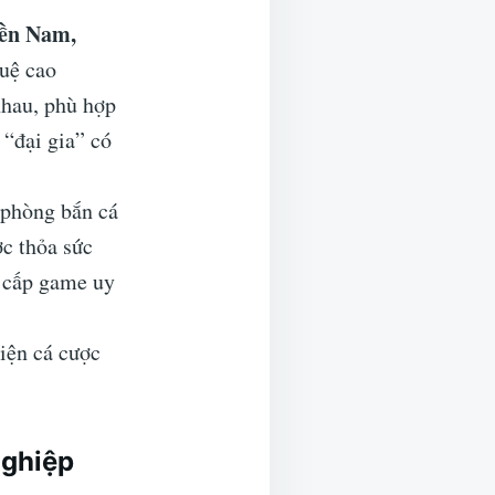
ền Nam,
uệ cao
nhau, phù hợp
 “đại gia” có
 phòng bắn cá
ợc thỏa sức
 cấp game uy
iện cá cược
Nghiệp