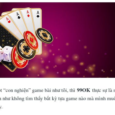
99OK
t “con nghiện” game bài như tôi, thì
thực sự là 
n như không tìm thấy bất kỳ tựa game nào mà mình muố
y.