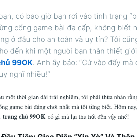
ạn, có bao giờ bạn rơi vào tình trạng “
rừng cổng game bài đa cấp, không biết 
ng ở đâu cho an toàn và uy tín? Tôi cũn
ho đến khi một người bạn thân thiết giới
 chủ 99OK
. Anh ấy bảo: “Cứ vào đấy mà c
uy nghĩ nhiều!”
au một thời gian dài trải nghiệm, tôi phải thừa nhận rằn
ổng game bài đáng chơi nhất mà tôi từng biết. Hôm nay,
trang chủ 99OK
m
có gì mà lại thu hút đến vậy nhé!
Đầu Tiên: Giao Diện “Xin Xò” Và Thân