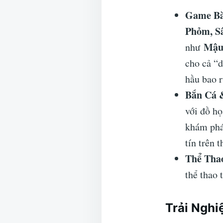
Game Bà
Phỏm, Sâ
Mậu 
như
cho cả “d
hầu bao r
Bắn Cá 
với đồ họ
khám phá
tín trên t
Thể Tha
thể thao 
Trải Ngh