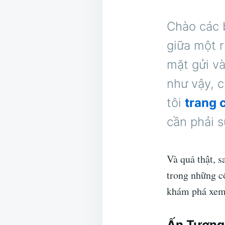
Chào các b
giữa một 
mặt gửi và
như vậy, c
tôi
trang
cần phải s
Và quả thật, s
trong những c
khám phá xe
Ấn Tượng 