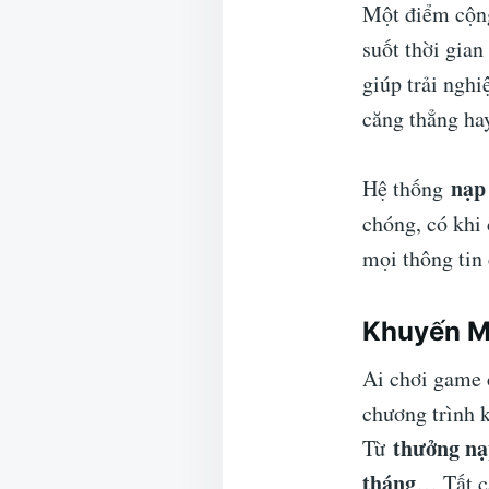
Một điểm cộng
suốt thời gian
giúp trải nghi
căng thẳng ha
nạp 
Hệ thống
chóng, có khi 
mọi thông tin 
Khuyến M
Ai chơi game 
chương trình 
thưởng nạp
Từ
tháng
… Tất cả