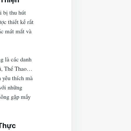
i bị thu hút
ợc thiết kế rất
ác mát mắt và
ng là các danh
Hũ, Thể Thao…
h yêu thích mà
với những
không gặp mấy
 Thực