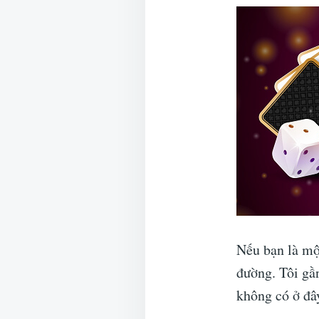
Nếu bạn là mộ
đường. Tôi gầ
không có ở đâ