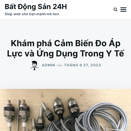
Nhảy
Tìm
Bất Động Sản 24H
đến
kiếm
Giúp web site bạn mạnh mẽ hơn
nội
cho:
dung
Khám phá Cảm Biến Đo Áp
Lực và Ứng Dụng Trong Y Tế
vào
ADMIN
THÁNG 9 27, 2023