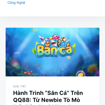
Công Nghệ
Điều
hướng
bài
viết
GIẢI TRÍ
Hành Trình “Săn Cá” Trên
QQ88: Từ Newbie Tò Mò