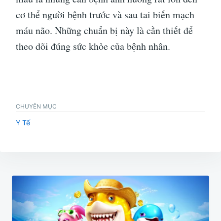
cơ thể người bệnh trước và sau tai biến mạch
máu não. Những chuẩn bị này là cần thiết để
theo dõi đúng sức khỏe của bệnh nhân.
CHUYÊN MỤC
Y Tế
Điều
hướng
bài