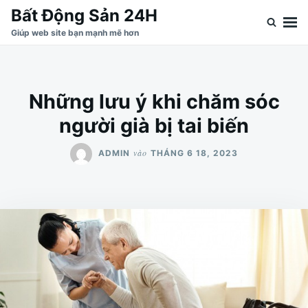
Nhảy
Tìm
Bất Động Sản 24H
đến
kiếm
Giúp web site bạn mạnh mẽ hơn
nội
cho:
dung
Những lưu ý khi chăm sóc
người già bị tai biến
vào
ADMIN
THÁNG 6 18, 2023