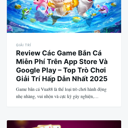
viết
GIẢI TRÍ
Review Các Game Bắn Cá
Miễn Phí Trên App Store Và
Google Play – Top Trò Chơi
Giải Trí Hấp Dẫn Nhất 2025
Game bắn cá Vua88 là thể loại trò chơi hành động
nhẹ nhàng, vui nhộn và cực kỳ gây nghiện,…