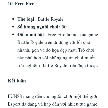
10. Free Fire
Thể loại:
Battle Royale
Số lượng người chơi:
50
Điểm nổi bật:
Free Fire là một tựa game
Battle Royale trên di động với lối chơi
nhanh, gọn và đồ họa đẹp mắt. Trò chơi
này phù hợp với những người chơi muốn
trải nghiệm Battle Royale trên điện thoại.
Kết luận
FUN88 mang đến cho người chơi một thế giới
Esport đa dạng và hấp dẫn với nhiều tựa game