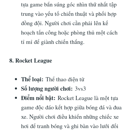
tựa game bắn súng góc nhìn thứ nhất tập
trung vào yếu tố chiến thuật và phối hợp
đồng đội. Người chơi cần phải lên kế
hoạch tấn công hoặc phòng thủ một cách
tỉ mỉ để giành chiến thắng.
8. Rocket League
Thể loại:
Thể thao điện tử
Số lượng người chơi:
3vs3
Điểm nổi bật:
Rocket League là một tựa
game độc đáo kết hợp giữa bóng đá và đua
xe. Người chơi điều khiển những chiếc xe
hơi để tranh bóng và ghi bàn vào lưới đối