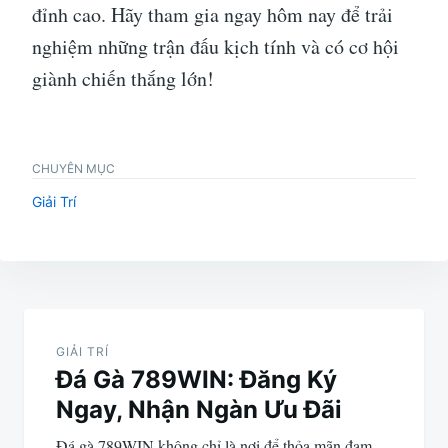
đỉnh cao. Hãy tham gia ngay hôm nay để trải
nghiệm những trận đấu kịch tính và có cơ hội
giành chiến thắng lớn!
CHUYÊN MỤC
Giải Trí
Điều
hướng
GIẢI TRÍ
Đá Gà 789WIN: Đăng Ký
bài
Ngay, Nhận Ngàn Ưu Đãi
viết
Đá gà 789WIN không chỉ là nơi để thỏa mãn đam