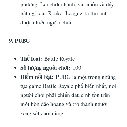
phương. Lối chơi nhanh, vui nhộn và đầy
bất ngờ của Rocket League đã thu hút
được nhiều người chơi.
9. PUBG
Thể loại:
Battle Royale
Số lượng người chơi:
100
Điểm nổi bật:
PUBG là một trong những
tựa game Battle Royale phổ biến nhất, nơi
người chơi phải chiến đấu sinh tồn trên
một hòn đảo hoang và trở thành người
sống sót cuối cùng.