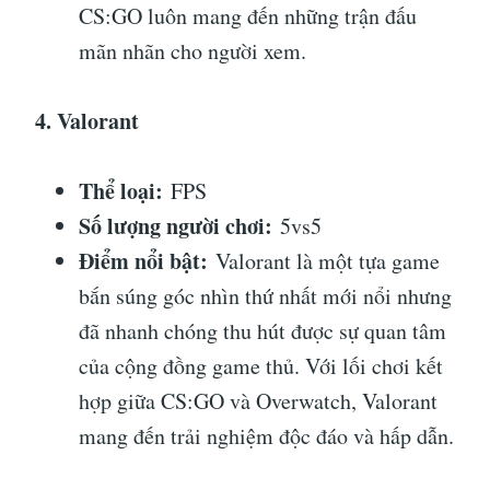
CS:GO luôn mang đến những trận đấu
mãn nhãn cho người xem.
4. Valorant
Thể loại:
FPS
Số lượng người chơi:
5vs5
Điểm nổi bật:
Valorant là một tựa game
bắn súng góc nhìn thứ nhất mới nổi nhưng
đã nhanh chóng thu hút được sự quan tâm
của cộng đồng game thủ. Với lối chơi kết
hợp giữa CS:GO và Overwatch, Valorant
mang đến trải nghiệm độc đáo và hấp dẫn.