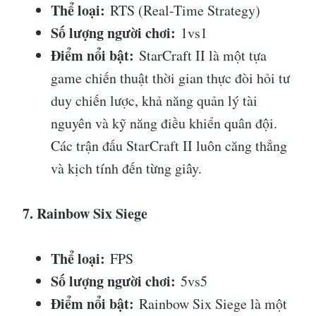
Thể loại:
RTS (Real-Time Strategy)
Số lượng người chơi:
1vs1
Điểm nổi bật:
StarCraft II là một tựa
game chiến thuật thời gian thực đòi hỏi tư
duy chiến lược, khả năng quản lý tài
nguyên và kỹ năng điều khiển quân đội.
Các trận đấu StarCraft II luôn căng thẳng
và kịch tính đến từng giây.
7. Rainbow Six Siege
Thể loại:
FPS
Số lượng người chơi:
5vs5
Điểm nổi bật:
Rainbow Six Siege là một