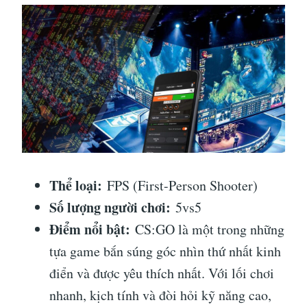
Thể loại:
FPS (First-Person Shooter)
Số lượng người chơi:
5vs5
Điểm nổi bật:
CS:GO là một trong những
tựa game bắn súng góc nhìn thứ nhất kinh
điển và được yêu thích nhất. Với lối chơi
nhanh, kịch tính và đòi hỏi kỹ năng cao,