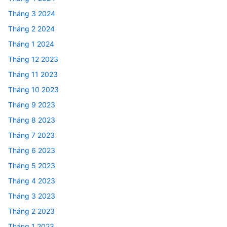
Tháng 3 2024
Tháng 2 2024
Tháng 1 2024
Tháng 12 2023
Tháng 11 2023
Tháng 10 2023
Tháng 9 2023
Tháng 8 2023
Tháng 7 2023
Tháng 6 2023
Tháng 5 2023
Tháng 4 2023
Tháng 3 2023
Tháng 2 2023
Tháng 1 2023