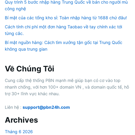
Quy trình 5 bước nhập hàng Trung Quốc về bán cho người mù
công nghệ
Bí mật của các tổng kho sỉ: Toàn nhập hàng từ 1688 chứ đâu!
Cách tính chi phí một đơn hàng Taobao về tay chính xác tới
từng cắc.
Bí mật nguồn hàng: Cách tìm xưởng tận gốc tại Trung Quốc
không qua trung gian
Về Chúng Tôi
Cung cấp thệ thống PBN mạnh mẽ giúp bạn có cơ vào top
nhanh chống, với hơn 100+ domain VN , và domain quốc tế, hỗ
trợ 30+ lĩnh vực khác nhau.
Liên hệ :
support@pbn24h.com
Archives
Tháng 6 2026