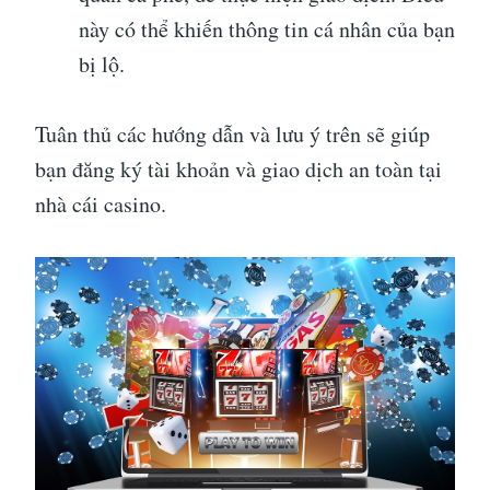
này có thể khiến thông tin cá nhân của bạn
bị lộ.
Tuân thủ các hướng dẫn và lưu ý trên sẽ giúp
bạn đăng ký tài khoản và giao dịch an toàn tại
nhà cái casino.