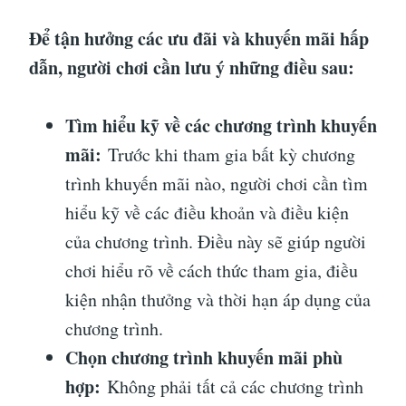
Để tận hưởng các ưu đãi và khuyến mãi hấp
dẫn, người chơi cần lưu ý những điều sau:
Tìm hiểu kỹ về các chương trình khuyến
mãi:
Trước khi tham gia bất kỳ chương
trình khuyến mãi nào, người chơi cần tìm
hiểu kỹ về các điều khoản và điều kiện
của chương trình. Điều này sẽ giúp người
chơi hiểu rõ về cách thức tham gia, điều
kiện nhận thưởng và thời hạn áp dụng của
chương trình.
Chọn chương trình khuyến mãi phù
hợp:
Không phải tất cả các chương trình