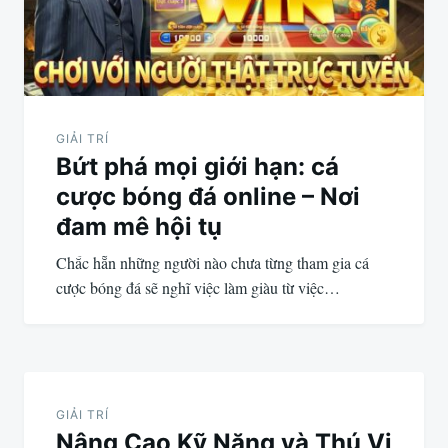
viết
GIẢI TRÍ
Bứt phá mọi giới hạn: cá
cược bóng đá online – Nơi
đam mê hội tụ
Chắc hẵn những người nào chưa từng tham gia cá
cược bóng đá sẽ nghĩ việc làm giàu từ việc…
GIẢI TRÍ
Nâng Cao Kỹ Năng và Thú Vị