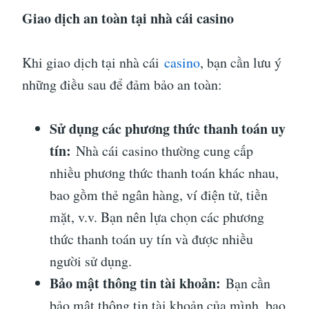
Giao dịch an toàn tại nhà cái casino
Khi giao dịch tại nhà cái
casino
, bạn cần lưu ý
những điều sau để đảm bảo an toàn:
Sử dụng các phương thức thanh toán uy
tín:
Nhà cái casino thường cung cấp
nhiều phương thức thanh toán khác nhau,
bao gồm thẻ ngân hàng, ví điện tử, tiền
mặt, v.v. Bạn nên lựa chọn các phương
thức thanh toán uy tín và được nhiều
người sử dụng.
Bảo mật thông tin tài khoản:
Bạn cần
bảo mật thông tin tài khoản của mình, bao