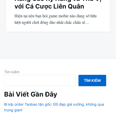
với Cá Cược Liên Quân
Hiện tại nếu bạn hỏi game mobie nào đang sở hữu
lượt người chơi đông đảo nhất chắc chắn sẽ…
Tìm kiếm
TÌM KIẾM
Bài Viết Gần Đây
Bí kíp order Taobao tận gốc: Đồ đẹp giá xưởng, không qua
trung gian!