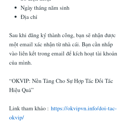
Ngày tháng năm sinh
Địa chỉ
Sau khi đăng ký thành công, bạn sẽ nhận được
một email xác nhận từ nhà cái. Bạn cần nhấp
vào liên kết trong email để kích hoạt tài khoản
của mình.
“OKVIP: Nền Tảng Cho Sự Hợp Tác Đối Tác
Hiệu Quả”
Link tham khảo :
https://okvipvn.info/doi-tac-
okvip/