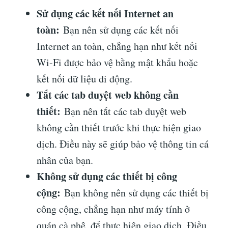
Sử dụng các kết nối Internet an
toàn:
Bạn nên sử dụng các kết nối
Internet an toàn, chẳng hạn như kết nối
Wi-Fi được bảo vệ bằng mật khẩu hoặc
kết nối dữ liệu di động.
Tắt các tab duyệt web không cần
thiết:
Bạn nên tắt các tab duyệt web
không cần thiết trước khi thực hiện giao
dịch. Điều này sẽ giúp bảo vệ thông tin cá
nhân của bạn.
Không sử dụng các thiết bị công
cộng:
Bạn không nên sử dụng các thiết bị
công cộng, chẳng hạn như máy tính ở
quán cà phê, để thực hiện giao dịch. Điều