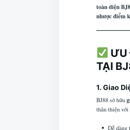
toàn diện BJ8
nhược điểm kh
ƯU 
TẠI B
1.
Giao Di
g
BJ88 sở hữu
thân thiện với
Dễ dàng t