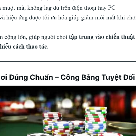
 mượt mà, không lag dù trên điện thoại hay PC
và hiệu ứng được tối ưu hóa giúp giảm mỏi mắt khi chơ
tập trung vào chiến thuật
m cộng lớn, giúp người chơi
 hiểu cách thao tác.
ơi Đúng Chuẩn – Công Bằng Tuyệt Đối