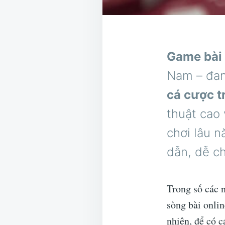
Game bài
Nam – đan
cá cược t
thuật cao 
chơi lâu 
dẫn, dễ ch
Trong số các 
sòng bài onlin
nhiên, để có c