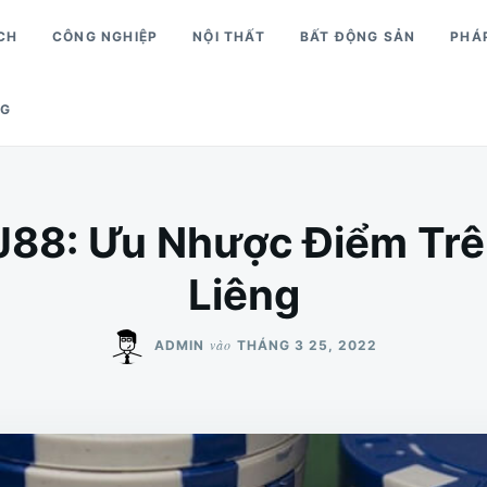
CH
CÔNG NGHIỆP
NỘI THẤT
BẤT ĐỘNG SẢN
PHÁ
NG
J88: Ưu Nhược Điểm Tr
Liêng
vào
ADMIN
THÁNG 3 25, 2022