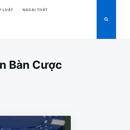
P LUẬT
NGOẠI THẤT
ên Bàn Cược