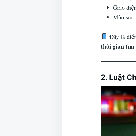
Giao diện
Màu sắc 
Đây là điể
thời gian tìm
2.
Luật Ch