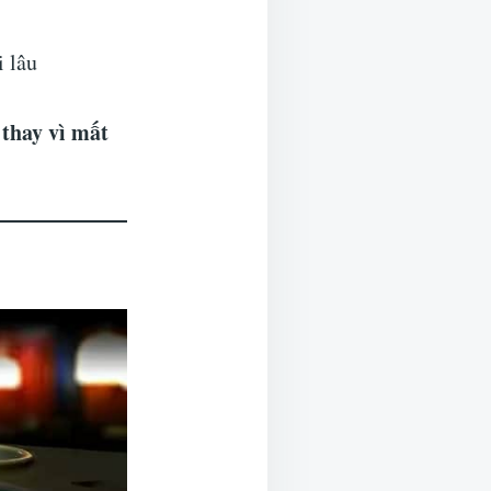
i lâu
 thay vì mất