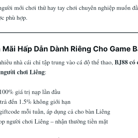
người mới chơi thử hay tay chơi chuyên nghiệp muốn đầ
ợc phù hợp.
 Mãi Hấp Dẫn Dành Riêng Cho Game B
BJ88 có 
iều nhà cái chỉ tập trung vào cá độ thể thao,
 người chơi Liêng
:
00% giá trị nạp lần đầu
rả đến 1.5% không giới hạn
iftcode mỗi tuần, áp dụng cả cho bàn Liêng
p người chơi Liêng – nhận thưởng tiền mặt