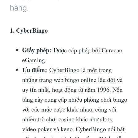
hàng.
1. CyberBingo
Giấy phép:
Được cấp phép bởi Curacao
eGaming.
Ưu điểm:
CyberBingo là một trong
những trang web bingo online lâu đời và
uy tín nhất, hoạt động từ năm 1996. Nền
tảng này cung cấp nhiều phòng chơi bingo
với các mức cược khác nhau, cùng với
nhiều trò chơi casino khác như slots,
video poker và keno. CyberBingo nổi bật