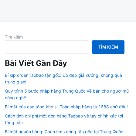
Tìm kiếm
TÌM KIẾM
Bài Viết Gần Đây
Bí kíp order Taobao tận gốc: Đồ đẹp giá xưởng, không qua
trung gian!
Quy trình 5 bước nhập hàng Trung Quốc về bán cho người mù
công nghệ
Bí mật của các tổng kho sỉ: Toàn nhập hàng từ 1688 chứ đâu!
Cách tính chi phí một đơn hàng Taobao về tay chính xác tới
từng cắc.
Bí mật nguồn hàng: Cách tìm xưởng tận gốc tại Trung Quốc