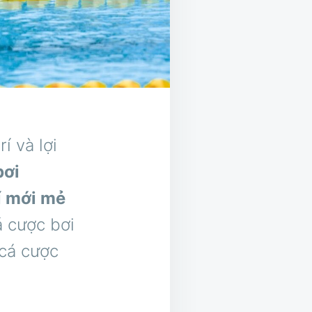
í và lợi
bơi
rí mới mẻ
cá cược bơi
 cá cược