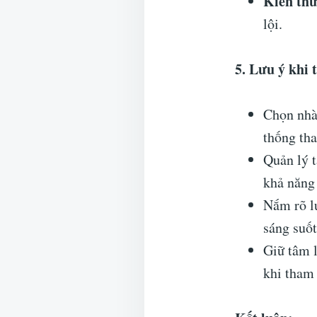
Kiến thức
lội.
5. Lưu ý khi 
Chọn nhà 
thống th
Quản lý t
khả năng 
Nắm rõ lu
sáng suốt
Giữ tâm l
khi tham 