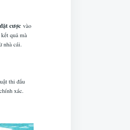
đặt cược
vào
c kết quả mà
ừ nhà cái.
uật thi đấu
 chính xác.