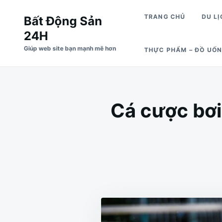
Nhảy
Tìm
TRANG CHỦ
DU LỊ
Bất Động Sản
đến
kiếm
24H
nội
cho:
Giúp web site bạn mạnh mẽ hơn
THỰC PHẨM – ĐỒ UỐ
dung
Cá cược bơi 