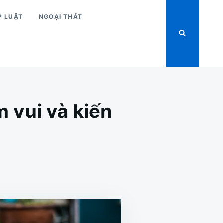
P LUẬT
NGOẠI THẤT
m vui và kiến