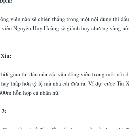
Địch:
ng viên nào sẽ chiến thắng trong một nội dung thi đấu 
g viên Nguyễn Huy Hoàng sẽ giành huy chương vàng n
 Xỉu:
hời gian thi đấu của các vận động viên trong một nội d
 hay thấp hơn tỷ lệ mà nhà cái đưa ra. Ví dụ: cược Tài 
400m hỗn hợp cá nhân nữ.
 3: