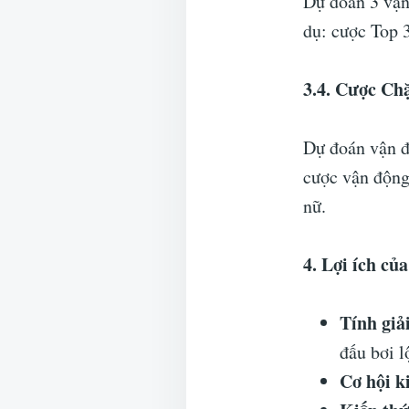
Dự đoán 3 vận 
dụ: cược Top
3.4. Cược Ch
Dự đoán vận đ
cược vận động
nữ.
4. Lợi ích của
Tính giải
đấu bơi l
Cơ hội k