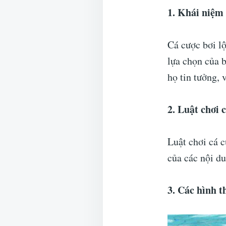
1. Khái niệm 
Cá cược bơi lộ
lựa chọn của 
họ tin tưởng, 
2. Luật chơi c
Luật chơi cá c
của các nội du
3. Các hình t