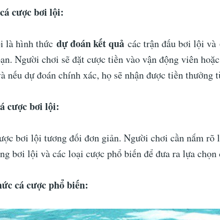
cá cược bơi lội:
dự đoán kết quả
i là hình thức
các trận đấu bơi lội và
bạn. Người chơi sẽ đặt cược tiền vào vận động viên hoặ
và nếu dự đoán chính xác, họ sẽ nhận được tiền thưởng t
á cược bơi lội:
ược bơi lội tương đối đơn giản. Người chơi cần nắm rõ l
ng bơi lội và các loại cược phổ biến để đưa ra lựa chọn
hức cá cược phổ biến: