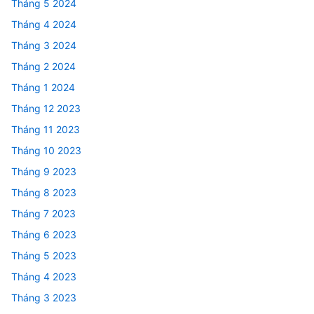
Tháng 5 2024
Tháng 4 2024
Tháng 3 2024
Tháng 2 2024
Tháng 1 2024
Tháng 12 2023
Tháng 11 2023
Tháng 10 2023
Tháng 9 2023
Tháng 8 2023
Tháng 7 2023
Tháng 6 2023
Tháng 5 2023
Tháng 4 2023
Tháng 3 2023