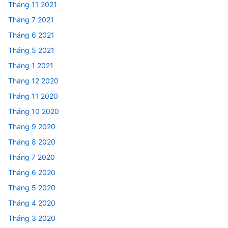
Tháng 11 2021
Tháng 7 2021
Tháng 6 2021
Tháng 5 2021
Tháng 1 2021
Tháng 12 2020
Tháng 11 2020
Tháng 10 2020
Tháng 9 2020
Tháng 8 2020
Tháng 7 2020
Tháng 6 2020
Tháng 5 2020
Tháng 4 2020
Tháng 3 2020