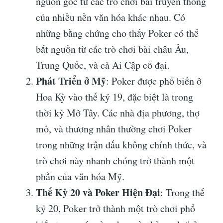
nguồn gốc từ các trò chơi bài truyền thống
của nhiều nền văn hóa khác nhau. Có
những bằng chứng cho thấy Poker có thể
bắt nguồn từ các trò chơi bài châu Âu,
Trung Quốc, và cả Ai Cập cổ đại.
Phát Triển ở Mỹ
: Poker được phổ biến ở
Hoa Kỳ vào thế kỷ 19, đặc biệt là trong
thời kỳ Mở Tây. Các nhà địa phương, thợ
mỏ, và thương nhân thường chơi Poker
trong những trận đấu không chính thức, và
trò chơi này nhanh chóng trở thành một
phần của văn hóa Mỹ.
Thế Kỷ 20 và Poker Hiện Đại
: Trong thế
kỷ 20, Poker trở thành một trò chơi phổ