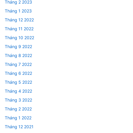
Tháng 2 2023
Tháng 1 2023
Tháng 12 2022
Tháng 11 2022
Tháng 10 2022
Tháng 9 2022
Tháng 8 2022
Tháng 7 2022
Tháng 6 2022
Tháng 5 2022
Tháng 4 2022
Tháng 3 2022
Tháng 2 2022
Tháng 1 2022
Tháng 12 2021