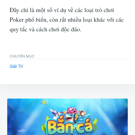
Đây chỉ là một số ví dụ về các loại trò chơi
Poker phổ biến, còn rất nhiều loại khác với các
quy tắc và cách chơi độc đáo.
CHUYÊN MỤC
Giải Trí
Điều
hướng
bài