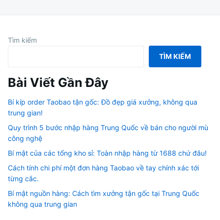
Tìm kiếm
TÌM KIẾM
Bài Viết Gần Đây
Bí kíp order Taobao tận gốc: Đồ đẹp giá xưởng, không qua
trung gian!
Quy trình 5 bước nhập hàng Trung Quốc về bán cho người mù
công nghệ
Bí mật của các tổng kho sỉ: Toàn nhập hàng từ 1688 chứ đâu!
Cách tính chi phí một đơn hàng Taobao về tay chính xác tới
từng cắc.
Bí mật nguồn hàng: Cách tìm xưởng tận gốc tại Trung Quốc
không qua trung gian