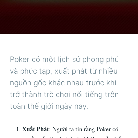
Poker có một lịch sử phong phú
và phức tạp, xuất phát từ nhiều
nguồn gốc khác nhau trước khi
trở thành trò chơi nổi tiếng trên
toàn thế giới ngày nay.
Xuất Phát
: Người ta tin rằng Poker có