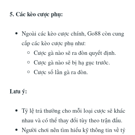
5. Các kèo cược phụ:
Ngoài các kèo cược chính, Go88 còn cung
cấp các kèo cược phụ như:
Cược gà nào sẽ ra đòn quyết định.
Cược gà nào sẽ bị hạ gục trước.
Cược số lần gà ra đòn.
Lưu ý:
Tỷ lệ trả thưởng cho mỗi loại cược sẽ khác
nhau và có thể thay đổi tùy theo trận đấu.
Người chơi nên tìm hiểu kỹ thông tin về tỷ