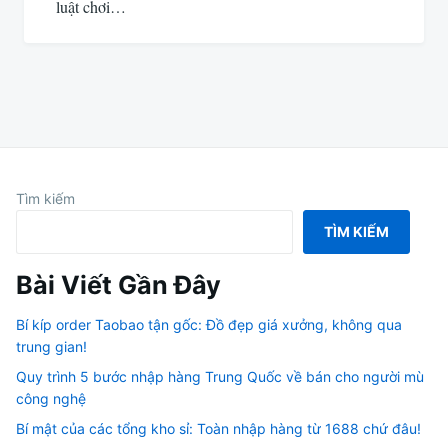
luật chơi…
Tìm kiếm
TÌM KIẾM
Bài Viết Gần Đây
Bí kíp order Taobao tận gốc: Đồ đẹp giá xưởng, không qua
trung gian!
Quy trình 5 bước nhập hàng Trung Quốc về bán cho người mù
công nghệ
Bí mật của các tổng kho sỉ: Toàn nhập hàng từ 1688 chứ đâu!