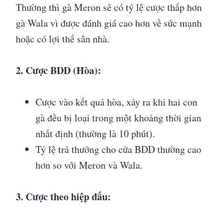
Thường thì gà Meron sẽ có tỷ lệ cược thấp hơn
gà Wala vì được đánh giá cao hơn về sức mạnh
hoặc có lợi thế sân nhà.
2. Cược BDD (Hòa):
Cược vào kết quả hòa, xảy ra khi hai con
gà đều bị loại trong một khoảng thời gian
nhất định (thường là 10 phút).
Tỷ lệ trả thưởng cho cửa BDD thường cao
hơn so với Meron và Wala.
3. Cược theo hiệp đấu: