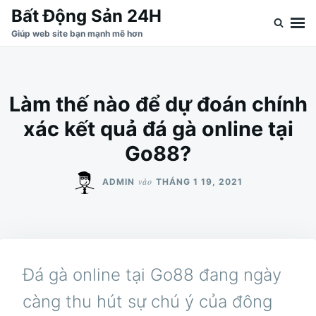
Nhảy
Tìm
Bất Động Sản 24H
đến
kiếm
Giúp web site bạn mạnh mẽ hơn
nội
cho:
dung
Làm thế nào để dự đoán chính
xác kết quả đá gà online tại
Go88?
vào
ADMIN
THÁNG 1 19, 2021
Đá gà online tại Go88 đang ngày
càng thu hút sự chú ý của đông