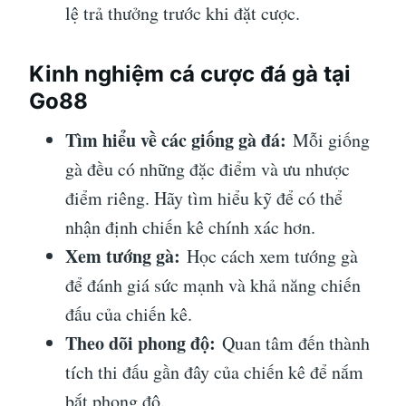
lệ trả thưởng trước khi đặt cược.
Kinh nghiệm cá cược đá gà tại
Go88
Tìm hiểu về các giống gà đá:
Mỗi giống
gà đều có những đặc điểm và ưu nhược
điểm riêng. Hãy tìm hiểu kỹ để có thể
nhận định chiến kê chính xác hơn.
Xem tướng gà:
Học cách xem tướng gà
để đánh giá sức mạnh và khả năng chiến
đấu của chiến kê.
Theo dõi phong độ:
Quan tâm đến thành
tích thi đấu gần đây của chiến kê để nắm
bắt phong độ.