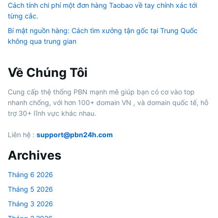
Cách tính chi phí một đơn hàng Taobao về tay chính xác tới
từng cắc.
Bí mật nguồn hàng: Cách tìm xưởng tận gốc tại Trung Quốc
không qua trung gian
Về Chúng Tôi
Cung cấp thệ thống PBN mạnh mẽ giúp bạn có cơ vào top
nhanh chống, với hơn 100+ domain VN , và domain quốc tế, hỗ
trợ 30+ lĩnh vực khác nhau.
Liên hệ :
support@pbn24h.com
Archives
Tháng 6 2026
Tháng 5 2026
Tháng 3 2026