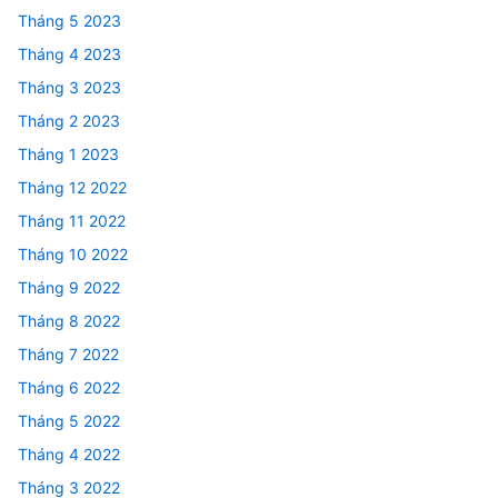
Tháng 5 2023
Tháng 4 2023
Tháng 3 2023
Tháng 2 2023
Tháng 1 2023
Tháng 12 2022
Tháng 11 2022
Tháng 10 2022
Tháng 9 2022
Tháng 8 2022
Tháng 7 2022
Tháng 6 2022
Tháng 5 2022
Tháng 4 2022
Tháng 3 2022