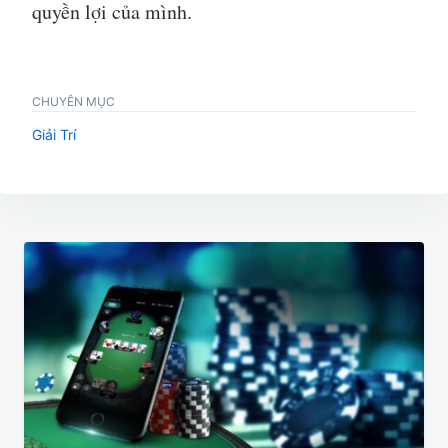
quyền lợi của mình.
CHUYÊN MỤC
Giải Trí
Điều
hướng
bài
viết