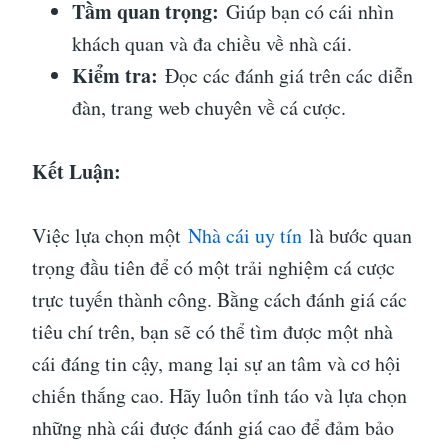
Tầm quan trọng:
Giúp bạn có cái nhìn
khách quan và đa chiều về nhà cái.
Kiểm tra:
Đọc các đánh giá trên các diễn
đàn, trang web chuyên về cá cược.
Kết Luận:
Việc lựa chọn một
Nhà cái uy tín
là bước quan
trọng đầu tiên để có một trải nghiệm cá cược
trực tuyến thành công. Bằng cách đánh giá các
tiêu chí trên, bạn sẽ có thể tìm được một nhà
cái đáng tin cậy, mang lại sự an tâm và cơ hội
chiến thắng cao. Hãy luôn tỉnh táo và lựa chọn
những nhà cái được đánh giá cao để đảm bảo