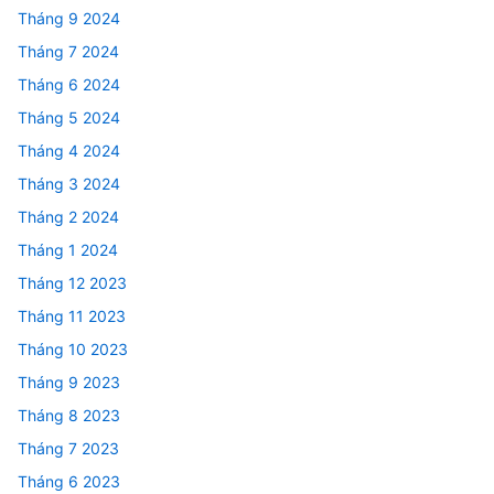
Tháng 9 2024
Tháng 7 2024
Tháng 6 2024
Tháng 5 2024
Tháng 4 2024
Tháng 3 2024
Tháng 2 2024
Tháng 1 2024
Tháng 12 2023
Tháng 11 2023
Tháng 10 2023
Tháng 9 2023
Tháng 8 2023
Tháng 7 2023
Tháng 6 2023