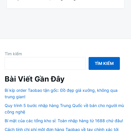
Tìm kiếm
TÌM KIẾM
Bài Viết Gần Đây
Bí kíp order Taobao tận gốc: Đồ đẹp giá xưởng, không qua
trung gian!
Quy trình 5 bước nhập hàng Trung Quốc về bán cho người mù
công nghệ
Bí mật của các tổng kho sỉ: Toàn nhập hàng từ 1688 chứ đâu!
Cách tính chi phí một đơn hàng Taobao về tay chính xác tới