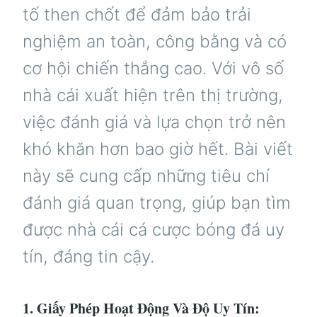
tố then chốt để đảm bảo trải
nghiệm an toàn, công bằng và có
cơ hội chiến thắng cao. Với vô số
nhà cái xuất hiện trên thị trường,
việc đánh giá và lựa chọn trở nên
khó khăn hơn bao giờ hết. Bài viết
này sẽ cung cấp những tiêu chí
đánh giá quan trọng, giúp bạn tìm
được nhà cái cá cược bóng đá uy
tín, đáng tin cậy.
1. Giấy Phép Hoạt Động Và Độ Uy Tín: