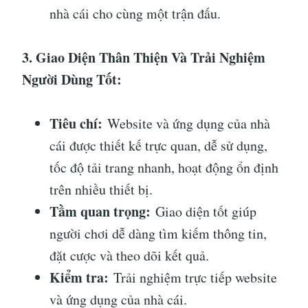
nhà cái cho cùng một trận đấu.
3. Giao Diện Thân Thiện Và Trải Nghiệm
Người Dùng Tốt:
Tiêu chí:
Website và ứng dụng của nhà
cái được thiết kế trực quan, dễ sử dụng,
tốc độ tải trang nhanh, hoạt động ổn định
trên nhiều thiết bị.
Tầm quan trọng:
Giao diện tốt giúp
người chơi dễ dàng tìm kiếm thông tin,
đặt cược và theo dõi kết quả.
Kiểm tra:
Trải nghiệm trực tiếp website
và ứng dụng của nhà cái.