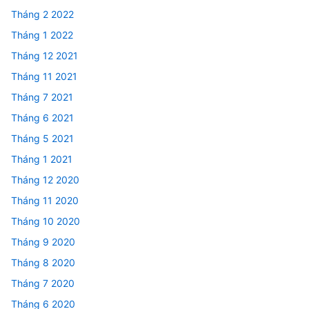
Tháng 2 2022
Tháng 1 2022
Tháng 12 2021
Tháng 11 2021
Tháng 7 2021
Tháng 6 2021
Tháng 5 2021
Tháng 1 2021
Tháng 12 2020
Tháng 11 2020
Tháng 10 2020
Tháng 9 2020
Tháng 8 2020
Tháng 7 2020
Tháng 6 2020