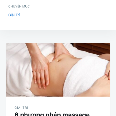
CHUYÊN MỤC
Giải Trí
Điều
hướng
bài
viết
GIẢI TRÍ
6 phương pháp massage