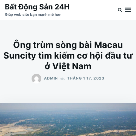
Nhảy
Tìm
Bất Động Sản 24H
đến
kiếm
Giúp web site bạn mạnh mẽ hơn
nội
cho:
dung
Ông trùm sòng bài Macau
Suncity tìm kiếm cơ hội đầu tư
ở Việt Nam
vào
ADMIN
THÁNG 1 17, 2023