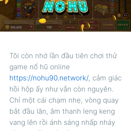
Tôi còn nhớ lần đầu tiên chơi thử
game nổ hũ online
https://nohu90.network/
, cảm giác
hồi hộp ấy như vẫn còn nguyên.
Chỉ một cái chạm nhẹ, vòng quay
bắt đầu lăn, âm thanh leng keng
vang lên rồi ánh sáng nhấp nháy