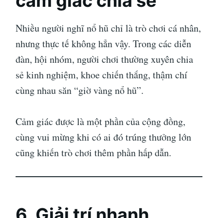
cảm giác chia sẻ
Nhiều người nghĩ nổ hũ chỉ là trò chơi cá nhân,
nhưng thực tế không hẳn vậy. Trong các diễn
đàn, hội nhóm, người chơi thường xuyên chia
sẻ kinh nghiệm, khoe chiến thắng, thậm chí
cùng nhau săn “giờ vàng nổ hũ”.
Cảm giác được là một phần của cộng đồng,
cùng vui mừng khi có ai đó trúng thưởng lớn
cũng khiến trò chơi thêm phần hấp dẫn.
6. Giải trí nhanh