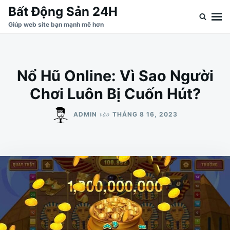
Nhảy
Tìm
Bất Động Sản 24H
đến
kiếm
Giúp web site bạn mạnh mẽ hơn
nội
cho:
dung
Nổ Hũ Online: Vì Sao Người
Chơi Luôn Bị Cuốn Hút?
vào
ADMIN
THÁNG 8 16, 2023