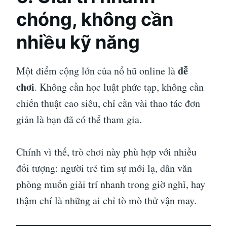
chóng, không cần
nhiều kỹ năng
dễ
Một điểm cộng lớn của nổ hũ online là
chơi
. Không cần học luật phức tạp, không cần
chiến thuật cao siêu, chỉ cần vài thao tác đơn
giản là bạn đã có thể tham gia.
Chính vì thế, trò chơi này phù hợp với nhiều
đối tượng: người trẻ tìm sự mới lạ, dân văn
phòng muốn giải trí nhanh trong giờ nghỉ, hay
thậm chí là những ai chỉ tò mò thử vận may.