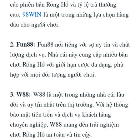
các phiên bản Rồng Hổ và tỷ lệ trả thưởng
cao,
98WIN
là một trong những lựa chọn hàng
đầu cho người chơi.
2. Fun88:
Fun88 nổi tiếng với sự uy tín và chất
lượng dịch vụ. Nhà cái này cung cấp nhiều bàn
chơi Rồng Hổ với giới hạn cược đa dạng, phù
hợp với mọi đối tượng người chơi.
3. W88:
W88 là một trong những nhà cái lâu
đời và uy tín nhất trên thị trường. Với hệ thống
bảo mật tiên tiến và dịch vụ khách hàng
chuyên nghiệp, W88 mang đến trải nghiệm
chơi Rồng Hổ an toàn và tin cậy.