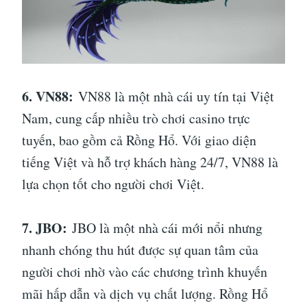
6. VN88:
VN88 là một nhà cái uy tín tại Việt
Nam, cung cấp nhiều trò chơi casino trực
tuyến, bao gồm cả Rồng Hổ. Với giao diện
tiếng Việt và hỗ trợ khách hàng 24/7, VN88 là
lựa chọn tốt cho người chơi Việt.
7. JBO:
JBO là một nhà cái mới nổi nhưng
nhanh chóng thu hút được sự quan tâm của
người chơi nhờ vào các chương trình khuyến
mãi hấp dẫn và dịch vụ chất lượng. Rồng Hổ