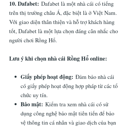
10. Dafabet:
Dafabet là một nhà cái có tiếng
trên thị trường châu Á, đặc biệt là ở Việt Nam.
Với giao diện thân thiện và hỗ trợ khách hàng
tốt, Dafabet là một lựa chọn đáng cân nhắc cho
người chơi Rồng Hổ.
Lưu ý khi chọn nhà cái Rồng Hổ online:
Giấy phép hoạt động:
Đảm bảo nhà cái
có giấy phép hoạt động hợp pháp từ các tổ
chức uy tín.
Bảo mật:
Kiểm tra xem nhà cái có sử
dụng công nghệ bảo mật tiên tiến để bảo
vệ thông tin cá nhân và giao dịch của bạn