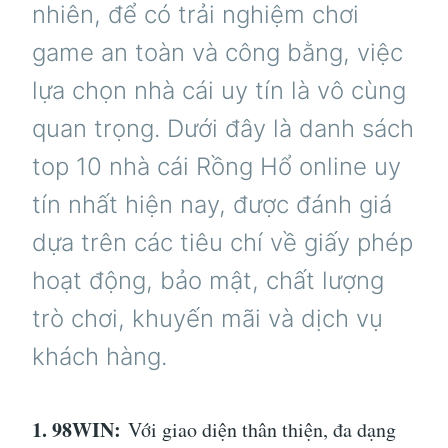
nhiên, để có trải nghiệm chơi
game an toàn và công bằng, việc
lựa chọn nhà cái uy tín là vô cùng
quan trọng. Dưới đây là danh sách
top 10 nhà cái Rồng Hổ online uy
tín nhất hiện nay, được đánh giá
dựa trên các tiêu chí về giấy phép
hoạt động, bảo mật, chất lượng
trò chơi, khuyến mãi và dịch vụ
khách hàng.
1. 98WIN:
Với giao diện thân thiện, đa dạng