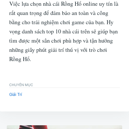
Việc lựa chọn nhà cái Rồng Hổ online uy tín là
rất quan trọng để đảm bảo an toàn và công
bằng cho trải nghiệm chơi game của bạn. Hy
vọng danh sách top 10 nhà cái trên sẽ giúp bạn
tìm được một sân chơi phù hợp và tận hưởng
những giây phút giải trí thú vị với trò chơi
Rồng Hổ.
CHUYÊN MỤC
Giải Trí
Điều