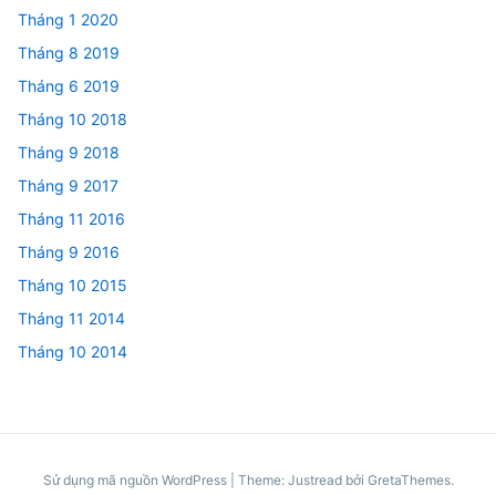
Tháng 1 2020
Tháng 8 2019
Tháng 6 2019
Tháng 10 2018
Tháng 9 2018
Tháng 9 2017
Tháng 11 2016
Tháng 9 2016
Tháng 10 2015
Tháng 11 2014
Tháng 10 2014
Sử dụng mã nguồn WordPress
|
Theme: Justread bởi
GretaThemes
.