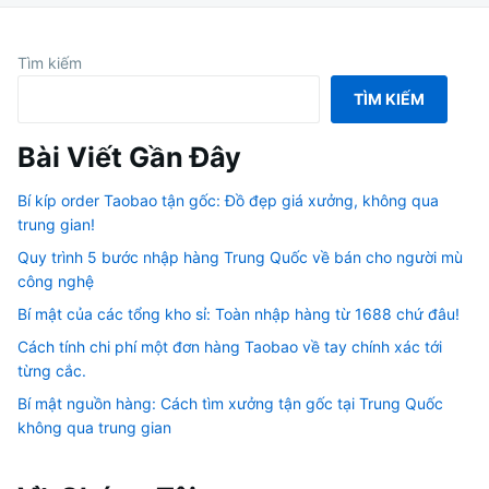
Tìm kiếm
TÌM KIẾM
Bài Viết Gần Đây
Bí kíp order Taobao tận gốc: Đồ đẹp giá xưởng, không qua
trung gian!
Quy trình 5 bước nhập hàng Trung Quốc về bán cho người mù
công nghệ
Bí mật của các tổng kho sỉ: Toàn nhập hàng từ 1688 chứ đâu!
Cách tính chi phí một đơn hàng Taobao về tay chính xác tới
từng cắc.
Bí mật nguồn hàng: Cách tìm xưởng tận gốc tại Trung Quốc
không qua trung gian