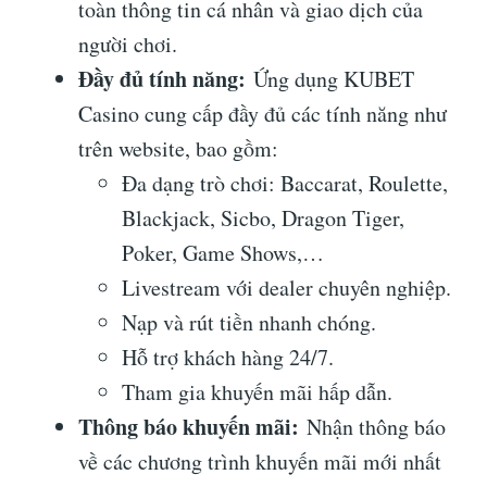
toàn thông tin cá nhân và giao dịch của
người chơi.
Đầy đủ tính năng:
Ứng dụng KUBET
Casino cung cấp đầy đủ các tính năng như
trên website, bao gồm:
Đa dạng trò chơi: Baccarat, Roulette,
Blackjack, Sicbo, Dragon Tiger,
Poker, Game Shows,…
Livestream với dealer chuyên nghiệp.
Nạp và rút tiền nhanh chóng.
Hỗ trợ khách hàng 24/7.
Tham gia khuyến mãi hấp dẫn.
Thông báo khuyến mãi:
Nhận thông báo
về các chương trình khuyến mãi mới nhất