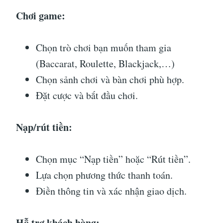
Chơi game:
Chọn trò chơi bạn muốn tham gia
(Baccarat, Roulette, Blackjack,…)
Chọn sảnh chơi và bàn chơi phù hợp.
Đặt cược và bắt đầu chơi.
Nạp/rút tiền:
Chọn mục “Nạp tiền” hoặc “Rút tiền”.
Lựa chọn phương thức thanh toán.
Điền thông tin và xác nhận giao dịch.
Hỗ trợ khách hàng: