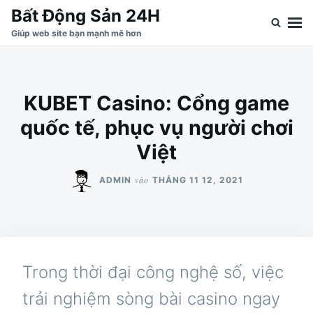
Nhảy
Tìm
Bất Động Sản 24H
đến
kiếm
Giúp web site bạn mạnh mẽ hơn
nội
cho:
dung
KUBET Casino: Cổng game
quốc tế, phục vụ người chơi
Việt
vào
ADMIN
THÁNG 11 12, 2021
Trong thời đại công nghệ số, việc
trải nghiệm sòng bài casino ngay