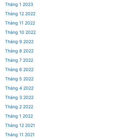
Tháng 1 2023
Tháng 12 2022
Tháng 11 2022
Tháng 10 2022
Tháng 9 2022
Tháng 8 2022
Tháng 7 2022
Tháng 6 2022
Tháng 5 2022
Tháng 4 2022
Tháng 3 2022
Tháng 2 2022
Tháng 1 2022
Tháng 12 2021
Tháng 11 2021