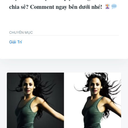
chia sẻ? Comment ngay bên dưới nhé!
CHUYÊN MỤC
Giải Trí
Điều
hướng
bài
viết