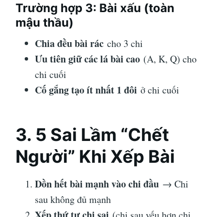
Trường hợp 3: Bài xấu (toàn
mậu thầu)
Chia đều bài rác
cho 3 chi
Ưu tiên giữ các lá bài cao
(A, K, Q) cho
chi cuối
Cố gắng tạo ít nhất 1 đôi
ở chi cuối
3. 5 Sai Lầm “Chết
Người” Khi Xếp Bài
Dồn hết bài mạnh vào chi đầu
→ Chi
sau không đủ mạnh
Xếp thứ tự chi sai
(chi sau yếu hơn chi