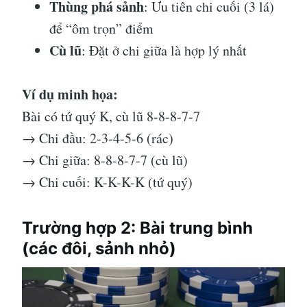
Thùng phá sảnh
: Ưu tiên chi cuối (3 lá)
để “ôm trọn” điểm
Cù lũ
: Đặt ở chi giữa là hợp lý nhất
Ví dụ minh họa:
Bài có tứ quý K, cù lũ 8-8-8-7-7
→ Chi đầu: 2-3-4-5-6 (rác)
→ Chi giữa: 8-8-8-7-7 (cù lũ)
→ Chi cuối: K-K-K-K (tứ quý)
Trường hợp 2: Bài trung bình
(các đôi, sảnh nhỏ)