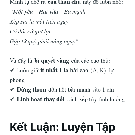
câu thần chú
Mình tự chế ra
này để luôn nhớ:
“Một yếu – Hai vừa – Ba mạnh
Xếp sai là mất tiền ngay
Có đôi cứ giữ lại
Gặp tứ quý phải nâng ngay”
bí quyết vàng
Và đây là
của các cao thủ:
ít nhất 1 lá bài cao
✔ Luôn giữ
(A, K) dự
phòng
Đừng tham
✔
dồn hết bài mạnh vào 1 chi
Linh hoạt thay đổi
✔
cách xếp tùy tình huống
Kết Luận: Luyện Tập