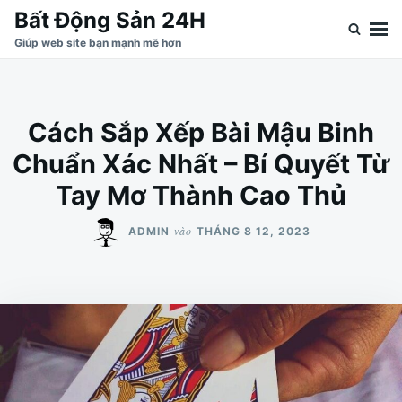
Nhảy
Tìm
Bất Động Sản 24H
đến
kiếm
Giúp web site bạn mạnh mẽ hơn
nội
cho:
dung
Cách Sắp Xếp Bài Mậu Binh
Chuẩn Xác Nhất – Bí Quyết Từ
Tay Mơ Thành Cao Thủ
vào
ADMIN
THÁNG 8 12, 2023