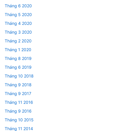
Tháng 6 2020
Tháng 5 2020
Tháng 4 2020
Tháng 3 2020
Tháng 2 2020
Tháng 1 2020
Tháng 8 2019
Tháng 6 2019
Tháng 10 2018
Tháng 9 2018
Tháng 9 2017
Tháng 11 2016
Tháng 9 2016
Tháng 10 2015
Tháng 11 2014