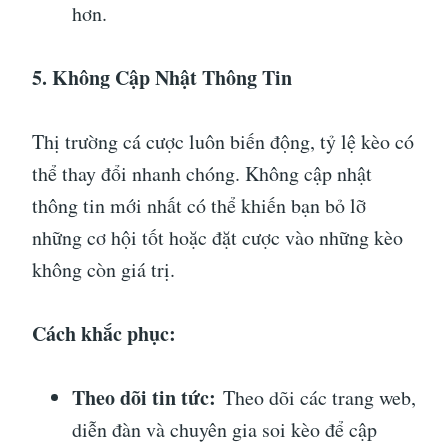
hơn.
5. Không Cập Nhật Thông Tin
Thị trường cá cược luôn biến động, tỷ lệ kèo có
thể thay đổi nhanh chóng. Không cập nhật
thông tin mới nhất có thể khiến bạn bỏ lỡ
những cơ hội tốt hoặc đặt cược vào những kèo
không còn giá trị.
Cách khắc phục:
Theo dõi tin tức:
Theo dõi các trang web,
diễn đàn và chuyên gia soi kèo để cập