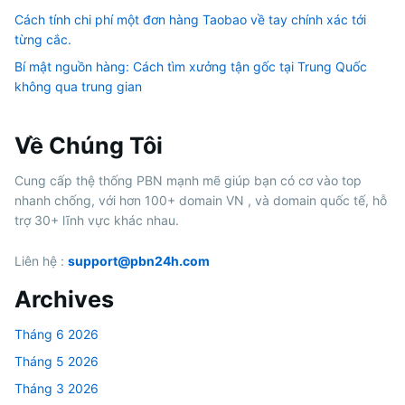
Cách tính chi phí một đơn hàng Taobao về tay chính xác tới
từng cắc.
Bí mật nguồn hàng: Cách tìm xưởng tận gốc tại Trung Quốc
không qua trung gian
Về Chúng Tôi
Cung cấp thệ thống PBN mạnh mẽ giúp bạn có cơ vào top
nhanh chống, với hơn 100+ domain VN , và domain quốc tế, hỗ
trợ 30+ lĩnh vực khác nhau.
Liên hệ :
support@pbn24h.com
Archives
Tháng 6 2026
Tháng 5 2026
Tháng 3 2026