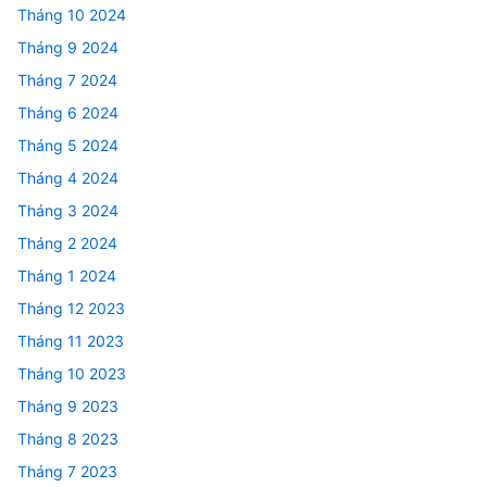
Tháng 10 2024
Tháng 9 2024
Tháng 7 2024
Tháng 6 2024
Tháng 5 2024
Tháng 4 2024
Tháng 3 2024
Tháng 2 2024
Tháng 1 2024
Tháng 12 2023
Tháng 11 2023
Tháng 10 2023
Tháng 9 2023
Tháng 8 2023
Tháng 7 2023