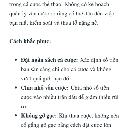
trong cá cược thể thao. Không có kế hoạch
quản lý vốn cược rõ ràng có thể dẫn đến việc
bạn mất kiểm soát và thua lỗ nặng nề.
Cách khắc phục:
Đặt ngân sách cá cược:
Xác định số tiền
bạn sẵn sàng chi cho cá cược và không
vượt quá giới hạn đó.
Chia nhỏ vốn cược:
Chia nhỏ số tiền
cược vào nhiều trận đấu để giảm thiểu rủi
ro.
Không gỡ gạc:
Khi thua cược, không nên
cố gắng gỡ gạc bằng cách đặt cược lớn