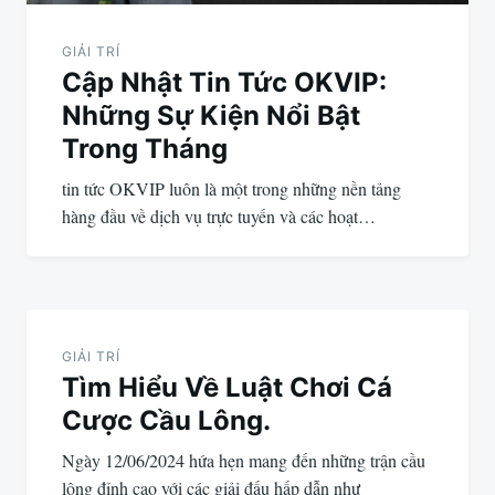
GIẢI TRÍ
Cập Nhật Tin Tức OKVIP:
Những Sự Kiện Nổi Bật
Trong Tháng
tin tức OKVIP luôn là một trong những nền tảng
hàng đầu về dịch vụ trực tuyến và các hoạt…
GIẢI TRÍ
Tìm Hiểu Về Luật Chơi Cá
Cược Cầu Lông.
Ngày 12/06/2024 hứa hẹn mang đến những trận cầu
lông đỉnh cao với các giải đấu hấp dẫn như