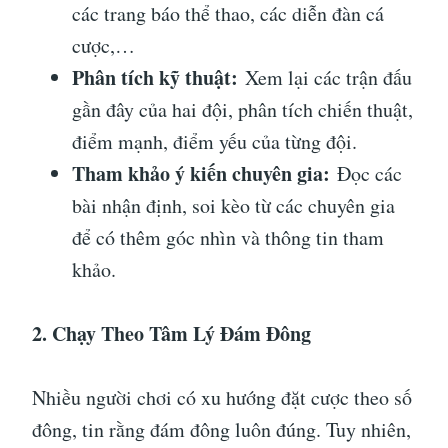
các trang báo thể thao, các diễn đàn cá
cược,…
Phân tích kỹ thuật:
Xem lại các trận đấu
gần đây của hai đội, phân tích chiến thuật,
điểm mạnh, điểm yếu của từng đội.
Tham khảo ý kiến chuyên gia:
Đọc các
bài nhận định, soi kèo từ các chuyên gia
để có thêm góc nhìn và thông tin tham
khảo.
2. Chạy Theo Tâm Lý Đám Đông
Nhiều người chơi có xu hướng đặt cược theo số
đông, tin rằng đám đông luôn đúng. Tuy nhiên,