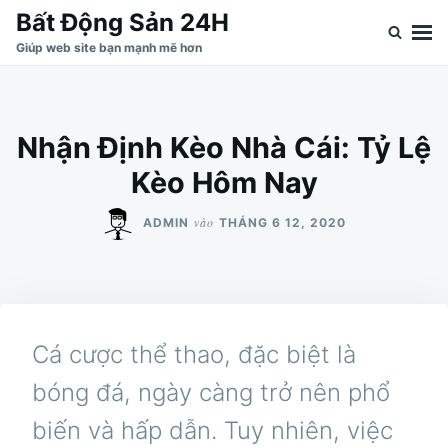
Nhảy
Tìm
Bất Động Sản 24H
đến
kiếm
Giúp web site bạn mạnh mẽ hơn
nội
cho:
dung
Nhận Định Kèo Nhà Cái: Tỷ Lệ
Kèo Hôm Nay
vào
ADMIN
THÁNG 6 12, 2020
Cá cược thể thao, đặc biệt là
bóng đá, ngày càng trở nên phổ
biến và hấp dẫn. Tuy nhiên, việc