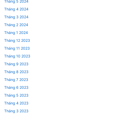
Tháng 5 2024
Tháng 4 2024
Tháng 3 2024
Tháng 2 2024
Tháng 1 2024
Tháng 12 2023
Tháng 11 2023
Tháng 10 2023
Tháng 9 2023
Tháng 8 2023
Tháng 7 2023
Tháng 6 2023
Tháng 5 2023
Tháng 4 2023
Tháng 3 2023