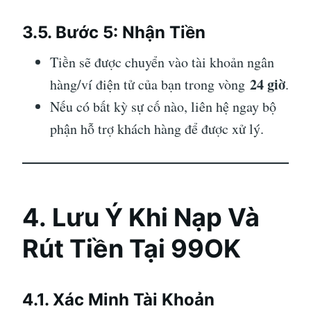
3.5. Bước 5: Nhận Tiền
Tiền sẽ được chuyển vào tài khoản ngân
24 giờ
hàng/ví điện tử của bạn trong vòng
.
Nếu có bất kỳ sự cố nào, liên hệ ngay bộ
phận hỗ trợ khách hàng để được xử lý.
4.
Lưu Ý Khi Nạp Và
Rút Tiền Tại 99OK
4.1. Xác Minh Tài Khoản