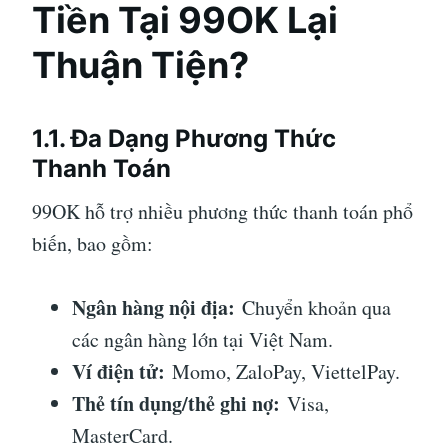
Tiền Tại 99OK Lại
Thuận Tiện?
1.1. Đa Dạng Phương Thức
Thanh Toán
99OK hỗ trợ nhiều phương thức thanh toán phổ
biến, bao gồm:
Ngân hàng nội địa:
Chuyển khoản qua
các ngân hàng lớn tại Việt Nam.
Ví điện tử:
Momo, ZaloPay, ViettelPay.
Thẻ tín dụng/thẻ ghi nợ:
Visa,
MasterCard.