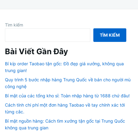
Tìm kiếm
TÌM KIẾM
Bài Viết Gần Đây
Bí kíp order Taobao tận gốc: Đồ đẹp giá xưởng, không qua
trung gian!
Quy trình 5 bước nhập hàng Trung Quốc về bán cho người mù
công nghệ
Bí mật của các tổng kho sỉ: Toàn nhập hàng từ 1688 chứ đâu!
Cách tính chi phí một đơn hàng Taobao về tay chính xác tới
từng cắc.
Bí mật nguồn hàng: Cách tìm xưởng tận gốc tại Trung Quốc
không qua trung gian