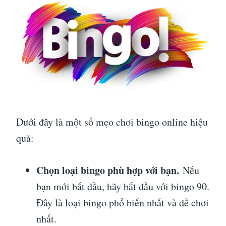
Dưới đây là một số mẹo chơi bingo online hiệu
quả:
Chọn loại bingo phù hợp với bạn.
Nếu
bạn mới bắt đầu, hãy bắt đầu với bingo 90.
Đây là loại bingo phổ biến nhất và dễ chơi
nhất.