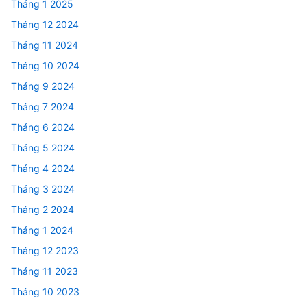
Tháng 1 2025
Tháng 12 2024
Tháng 11 2024
Tháng 10 2024
Tháng 9 2024
Tháng 7 2024
Tháng 6 2024
Tháng 5 2024
Tháng 4 2024
Tháng 3 2024
Tháng 2 2024
Tháng 1 2024
Tháng 12 2023
Tháng 11 2023
Tháng 10 2023