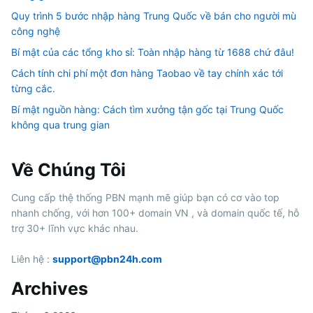
Quy trình 5 bước nhập hàng Trung Quốc về bán cho người mù
công nghệ
Bí mật của các tổng kho sỉ: Toàn nhập hàng từ 1688 chứ đâu!
Cách tính chi phí một đơn hàng Taobao về tay chính xác tới
từng cắc.
Bí mật nguồn hàng: Cách tìm xưởng tận gốc tại Trung Quốc
không qua trung gian
Về Chúng Tôi
Cung cấp thệ thống PBN mạnh mẽ giúp bạn có cơ vào top
nhanh chống, với hơn 100+ domain VN , và domain quốc tế, hỗ
trợ 30+ lĩnh vực khác nhau.
Liên hệ :
support@pbn24h.com
Archives