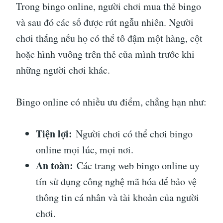
Trong bingo online, người chơi mua thẻ bingo
và sau đó các số được rút ngẫu nhiên. Người
chơi thắng nếu họ có thể tô đậm một hàng, cột
hoặc hình vuông trên thẻ của mình trước khi
những người chơi khác.
Bingo online có nhiều ưu điểm, chẳng hạn như:
Tiện lợi:
Người chơi có thể chơi bingo
online mọi lúc, mọi nơi.
An toàn:
Các trang web bingo online uy
tín sử dụng công nghệ mã hóa để bảo vệ
thông tin cá nhân và tài khoản của người
chơi.