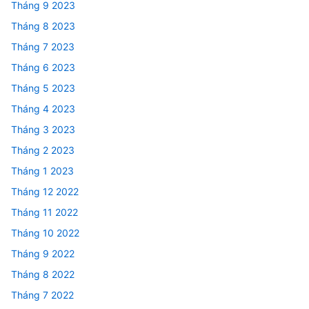
Tháng 9 2023
Tháng 8 2023
Tháng 7 2023
Tháng 6 2023
Tháng 5 2023
Tháng 4 2023
Tháng 3 2023
Tháng 2 2023
Tháng 1 2023
Tháng 12 2022
Tháng 11 2022
Tháng 10 2022
Tháng 9 2022
Tháng 8 2022
Tháng 7 2022