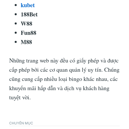
kubet
188Bet
W88
Fun88
M88
Những trang web này đều có giấy phép và được
cấp phép bởi các cơ quan quản lý uy tín. Chúng
cũng cung cấp nhiều loại bingo khác nhau, các
khuyến mãi hấp dẫn và dịch vụ khách hàng
tuyệt vời.
CHUYÊN MỤC