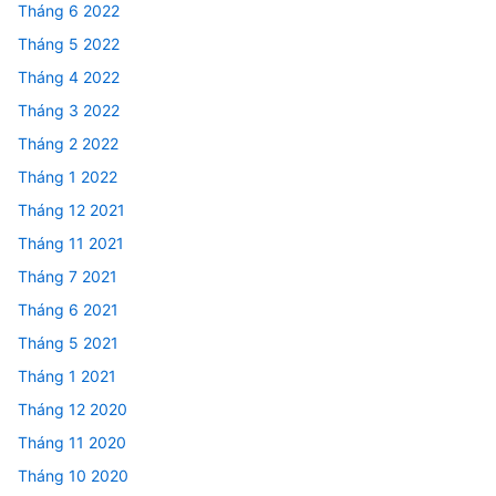
Tháng 6 2022
Tháng 5 2022
Tháng 4 2022
Tháng 3 2022
Tháng 2 2022
Tháng 1 2022
Tháng 12 2021
Tháng 11 2021
Tháng 7 2021
Tháng 6 2021
Tháng 5 2021
Tháng 1 2021
Tháng 12 2020
Tháng 11 2020
Tháng 10 2020