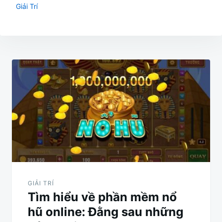
Giải Trí
Điều
hướng
bài
viết
GIẢI TRÍ
Tìm hiểu về phần mềm nổ
hũ online: Đằng sau những