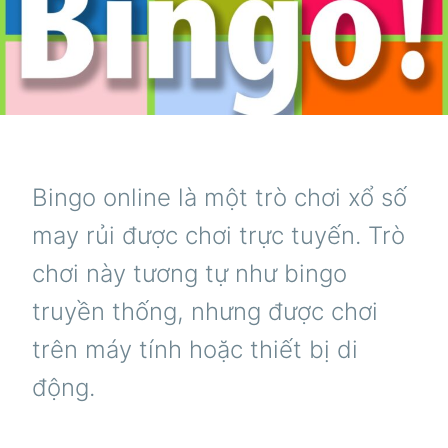
Bingo online là một trò chơi xổ số
may rủi được chơi trực tuyến. Trò
chơi này tương tự như bingo
truyền thống, nhưng được chơi
trên máy tính hoặc thiết bị di
động.