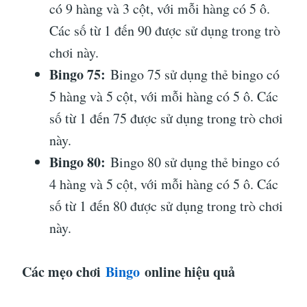
có 9 hàng và 3 cột, với mỗi hàng có 5 ô.
Các số từ 1 đến 90 được sử dụng trong trò
chơi này.
Bingo 75:
Bingo 75 sử dụng thẻ bingo có
5 hàng và 5 cột, với mỗi hàng có 5 ô. Các
số từ 1 đến 75 được sử dụng trong trò chơi
này.
Bingo 80:
Bingo 80 sử dụng thẻ bingo có
4 hàng và 5 cột, với mỗi hàng có 5 ô. Các
số từ 1 đến 80 được sử dụng trong trò chơi
này.
Các mẹo chơi
Bingo
online hiệu quả