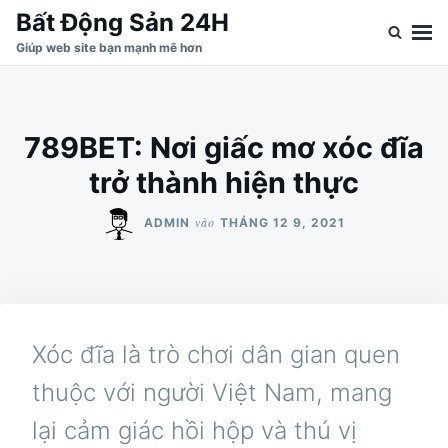
Nhảy
Tìm
Bất Động Sản 24H
đến
kiếm
Giúp web site bạn mạnh mẽ hơn
nội
cho:
dung
789BET: Nơi giấc mơ xóc đĩa
trở thành hiện thực
vào
ADMIN
THÁNG 12 9, 2021
Xóc đĩa là trò chơi dân gian quen
thuộc với người Việt Nam, mang
lại cảm giác hồi hộp và thú vị