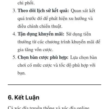
chi phối.
Theo dõi lịch sử kết quả:
Quan sát kết
quả trước đó để phát hiện xu hướng và
điều chỉnh chiến thuật.
Tận dụng khuyến mãi:
Sử dụng tiền
thưởng từ các chương trình khuyến mãi để
gia tăng vốn cược.
Chọn bàn cược phù hợp:
Lựa chọn bàn
chơi có mức cược và tốc độ phù hợp với
bạn.
6. Kết Luận
Cả xóc đĩa truyền thống và xóc đĩa online