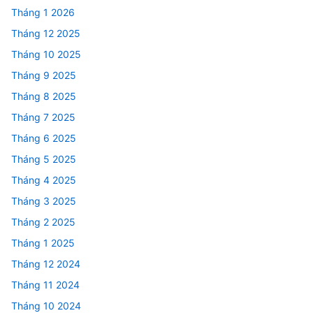
Tháng 1 2026
Tháng 12 2025
Tháng 10 2025
Tháng 9 2025
Tháng 8 2025
Tháng 7 2025
Tháng 6 2025
Tháng 5 2025
Tháng 4 2025
Tháng 3 2025
Tháng 2 2025
Tháng 1 2025
Tháng 12 2024
Tháng 11 2024
Tháng 10 2024