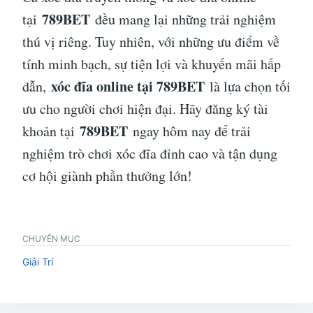
789BET
tại
đều mang lại những trải nghiệm
thú vị riêng. Tuy nhiên, với những ưu điểm về
tính minh bạch, sự tiện lợi và khuyến mãi hấp
xóc đĩa online tại 789BET
dẫn,
là lựa chọn tối
ưu cho người chơi hiện đại. Hãy đăng ký tài
789BET
khoản tại
ngay hôm nay để trải
nghiệm trò chơi xóc đĩa đỉnh cao và tận dụng
cơ hội giành phần thưởng lớn!
CHUYÊN MỤC
Giải Trí