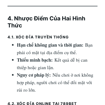
4. Nhược Điểm Của Hai Hình
Thức
4.1. XÓC ĐĨA TRUYỀN THỐNG
Hạn chế không gian và thời gian:
Bạn
phải có mặt tại địa điểm cụ thể.
Thiếu minh bạch:
Kết quả dễ bị can
thiệp hoặc gian lận.
Nguy cơ pháp lý:
Nếu chơi ở nơi không
hợp pháp, người chơi có thể đối mặt với
rủi ro lớn.
4.2. XÓC ĐĨA ONLINE TẠI 789BET