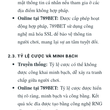
mật thông tin cá nhân nếu tham gia ở các
địa điểm không hợp pháp.
Online tại 789BET:
Được cấp phép hoạt
động hợp pháp, 789BET sử dụng công
nghệ mã hóa SSL để bảo vệ thông tin
người chơi, mang lại sự an tâm tuyệt đối.
2.3. TỶ LỆ CƯỢC VÀ MINH BẠCH
Truyền thống:
Tỷ lệ cược có thể không
được công khai minh bạch, dễ xảy ra tranh
chấp giữa người chơi.
Online tại 789BET:
Tỷ lệ cược được hiển
thị rõ ràng, minh bạch và công bằng. Kết
quả xóc đĩa được tạo bằng công nghệ RNG