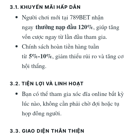
3.1. KHUYẾN MÃI HẤP DẪN
Người chơi mới tại 789BET nhận
thưởng nạp đầu 120%
ngay
, giúp tăng
vốn cược ngay từ lần đầu tham gia.
Chính sách hoàn tiền hàng tuần
5%-10%
từ
, giảm thiểu rủi ro và tăng cơ
hội thắng.
3.2. TIỆN LỢI VÀ LINH HOẠT
Bạn có thể tham gia xóc đĩa online bất kỳ
lúc nào, không cần phải chờ đợi hoặc tụ
họp đông người.
3.3. GIAO DIỆN THÂN THIỆN