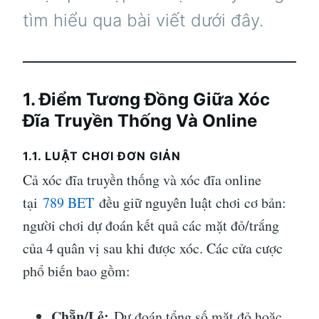
tìm hiểu qua bài viết dưới đây.
1. Điểm Tương Đồng Giữa Xóc
Đĩa Truyền Thống Và Online
1.1. LUẬT CHƠI ĐƠN GIẢN
Cả xóc đĩa truyền thống và xóc đĩa online
tại
789 BET
đều giữ nguyên luật chơi cơ bản:
người chơi dự đoán kết quả các mặt đỏ/trắng
của 4 quân vị sau khi được xóc. Các cửa cược
phổ biến bao gồm:
Chẵn/Lẻ:
Dự đoán tổng số mặt đỏ hoặc