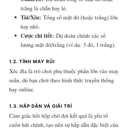
trắng là chẵn hay lẻ.
Tài/Xỉu:
Tổng số mặt đỏ (hoặc trắng) lớn
hay nhỏ.
Cược chi tiết:
Dự đoán chính xác số
lượng mặt đỏ/trắng (ví dụ: 3 đỏ, 1 trắng).
1.2. TÍNH MAY RỦI
Xóc đĩa là trò chơi phụ thuộc phần lớn vào may
mắn, dù bạn chơi theo hình thức truyền thống
hay online.
1.3. HẤP DẪN VÀ GIẢI TRÍ
Cảm giác hồi hộp chờ đợi kết quả là yếu tố
cuốn hút chính, tạo nên sự hấp dẫn đặc biệt của