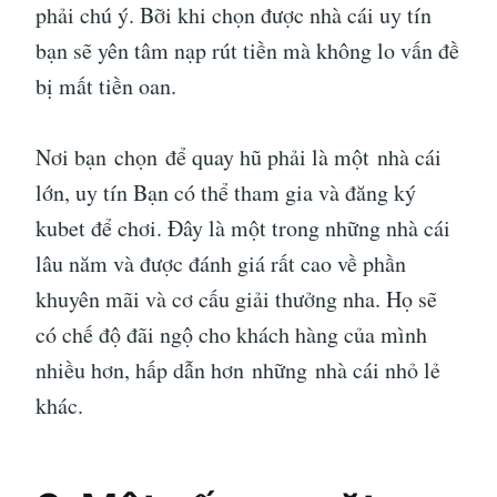
phải chú ý. Bỡi khi chọn được nhà cái uy tín
bạn sẽ yên tâm nạp rút tiền mà không lo vấn đề
bị mất tiền oan.
Nơi bạn chọn để quay hũ phải là một nhà cái
lớn, uy tín Bạn có thể tham gia và đăng ký
kubet để chơi. Đây là một trong những nhà cái
lâu năm và được đánh giá rất cao về phần
khuyên mãi và cơ cấu giải thưởng nha. Họ sẽ
có chế độ đãi ngộ cho khách hàng của mình
nhiều hơn, hấp dẫn hơn những nhà cái nhỏ lẻ
khác.