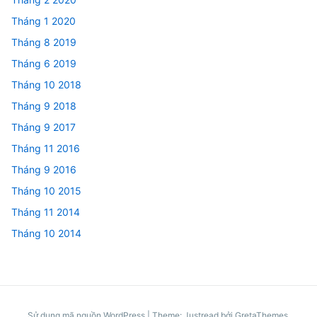
Tháng 1 2020
Tháng 8 2019
Tháng 6 2019
Tháng 10 2018
Tháng 9 2018
Tháng 9 2017
Tháng 11 2016
Tháng 9 2016
Tháng 10 2015
Tháng 11 2014
Tháng 10 2014
Sử dụng mã nguồn WordPress
|
Theme: Justread bởi
GretaThemes
.