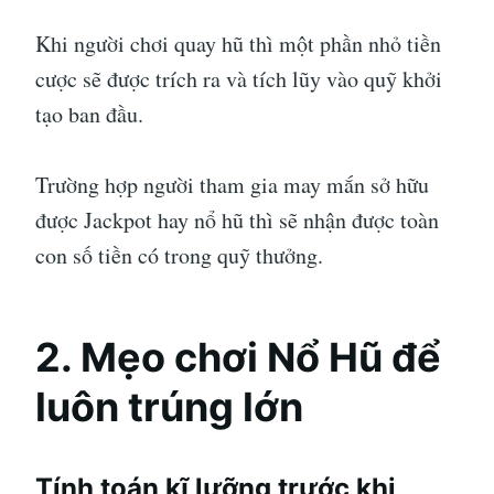
Khi người chơi quay hũ thì một phần nhỏ tiền
cược sẽ được trích ra và tích lũy vào quỹ khởi
tạo ban đầu.
Trường hợp người tham gia may mắn sở hữu
được Jackpot hay nổ hũ thì sẽ nhận được toàn
con số tiền có trong quỹ thưởng.
2. Mẹo chơi Nổ Hũ để
luôn trúng lớn
Tính toán kĩ lưỡng trước khi