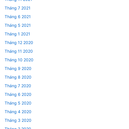
Tháng 7 2021
Tháng 6 2021
Tháng 5 2021
Tháng 1 2021
Tháng 12 2020
Tháng 11 2020
Tháng 10 2020
Tháng 9 2020
Tháng 8 2020
Tháng 7 2020
Tháng 6 2020
Tháng 5 2020
Tháng 4 2020
Tháng 3 2020
Tháng 2 2020