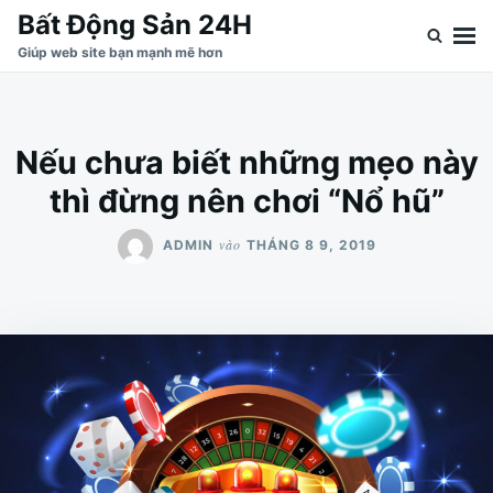
Nhảy
Tìm
Bất Động Sản 24H
đến
kiếm
Giúp web site bạn mạnh mẽ hơn
nội
cho:
dung
Nếu chưa biết những mẹo này
thì đừng nên chơi “Nổ hũ”
vào
ADMIN
THÁNG 8 9, 2019