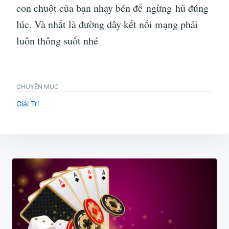
con chuột của bạn nhạy bén để ngừng hũ đúng
lúc. Và nhất là đường dây kết nối mạng phải
luôn thông suốt nhé
CHUYÊN MỤC
Giải Trí
Điều
hướng
bài
viết