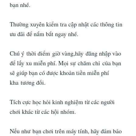
bạn nhé.
Thường xuyên kiểm tra cập nhật các thông tin
ưu đãi để nắm bắt ngay nhé.
Chú ý thời điểm giờ vàng,hãy đăng nhập vào
để lấy xu miễn phí. Mọi sự chăm chỉ của bạn
sẽ giúp bạn có được khoản tiền miễn phí
kha tương đối.
Tích cực học hỏi kinh nghiệm từ các người
chơi khác từ các hội nhóm.
Nếu như bạn chơi trên máy tính, hãy đảm bảo