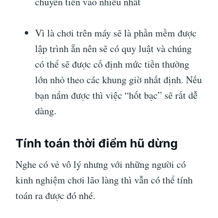
chuyển tiền vào nhiều nhất
Vì là chơi trên máy sẽ là phần mềm được
lập trình ẵn nên sẽ có quy luật và chúng
có thể sẽ được cố định mức tiền thưởng
lớn nhỏ theo các khung giờ nhất định. Nếu
bạn nắm được thì việc “hốt bạc” sẽ rất dễ
dàng.
Tính toán thời điểm hũ dừng
Nghe có vẻ vô lý nhưng với những người có
kinh nghiệm chơi lão làng thì vẫn có thể tính
toán ra được đó nhé.