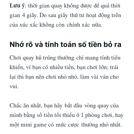
Lưu ý
: thời gian quay không được để quá thời
gian 4 giây. Do sau giây thứ tư hoạt động trên
của xúc xắc không còn chính xác nữa.
Nhớ rõ và tính toán số tiền bỏ ra
Chơi quay hũ trúng thưởng chỉ mang tính tiêu
khiển, ví bạn có nhiều tiền, bạn chơi lớn; trái
lại thì bạn nên chơi nhỏ nhỏ, làm vài ván cho
vui.
Chắc ăn nhất, bạn hãy bắt đầu vòng quay của
mình bằng số tiền tối thiểu ở 1 phòng chơi, hay
một mini game có mức cược thưởng nhỏ nhất.