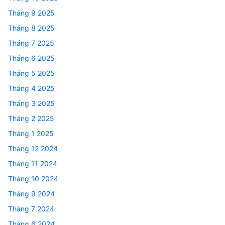
Tháng 9 2025
Tháng 8 2025
Tháng 7 2025
Tháng 6 2025
Tháng 5 2025
Tháng 4 2025
Tháng 3 2025
Tháng 2 2025
Tháng 1 2025
Tháng 12 2024
Tháng 11 2024
Tháng 10 2024
Tháng 9 2024
Tháng 7 2024
Tháng 6 2024