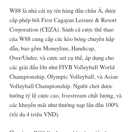
W88 là nhà cái uy tín hàng đầu châu Á, được
cấp phép bởi First Cagayan Leisure & Resort
Corporation (CEZA). Sảnh cá cược thể thao
của W88 cung cấp các kèo bóng chuyền hấp
dẫn, bao gồm Moneyline, Handicap,
Over/Under, và cược set cụ thể, áp dụng cho
các giải đấu lớn như FIVB Volleyball World
Championship, Olympic Volleyball, và Asian
Volleyball Championship. Người chơi được
hưởng tỷ lệ cược cao, livestream chất lượng, và
các khuyến mãi như thưởng nạp lần đầu 100%
(tối đa 4 triệu VND).