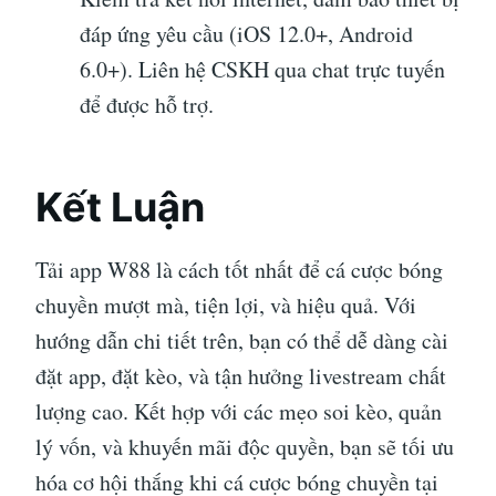
đáp ứng yêu cầu (iOS 12.0+, Android
6.0+). Liên hệ CSKH qua chat trực tuyến
để được hỗ trợ.
Kết Luận
Tải app W88 là cách tốt nhất để cá cược bóng
chuyền mượt mà, tiện lợi, và hiệu quả. Với
hướng dẫn chi tiết trên, bạn có thể dễ dàng cài
đặt app, đặt kèo, và tận hưởng livestream chất
lượng cao. Kết hợp với các mẹo soi kèo, quản
lý vốn, và khuyến mãi độc quyền, bạn sẽ tối ưu
hóa cơ hội thắng khi cá cược bóng chuyền tại