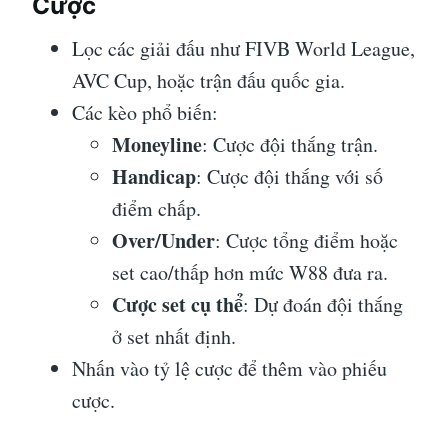
Cược
Lọc các giải đấu như FIVB World League,
AVC Cup, hoặc trận đấu quốc gia.
Các kèo phổ biến:
Moneyline
: Cược đội thắng trận.
Handicap
: Cược đội thắng với số
điểm chấp.
Over/Under
: Cược tổng điểm hoặc
set cao/thấp hơn mức W88 đưa ra.
Cược set cụ thể
: Dự đoán đội thắng
ở set nhất định.
Nhấn vào tỷ lệ cược để thêm vào phiếu
cược.