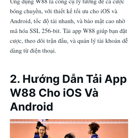
Ứng dụng W88 là công cụ lý tưởng để cá cược
bóng chuyền, với thiết kế tối ưu cho iOS và
Android, tốc độ tải nhanh, và bảo mật cao nhờ
mã hóa SSL 256-bit. Tải app W88 giúp bạn đặt
cược, theo dõi trận đấu, và quản lý tài khoản dễ
dàng từ điện thoại.
2. Hướng Dẫn Tải App
W88 Cho iOS Và
Android