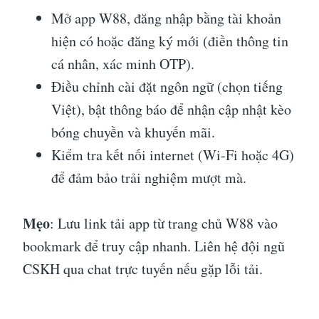
Mở app W88, đăng nhập bằng tài khoản
hiện có hoặc đăng ký mới (điền thông tin
cá nhân, xác minh OTP).
Điều chỉnh cài đặt ngôn ngữ (chọn tiếng
Việt), bật thông báo để nhận cập nhật kèo
bóng chuyền và khuyến mãi.
Kiểm tra kết nối internet (Wi-Fi hoặc 4G)
để đảm bảo trải nghiệm mượt mà.
Mẹo
: Lưu link tải app từ trang chủ W88 vào
bookmark để truy cập nhanh. Liên hệ đội ngũ
CSKH qua chat trực tuyến nếu gặp lỗi tải.