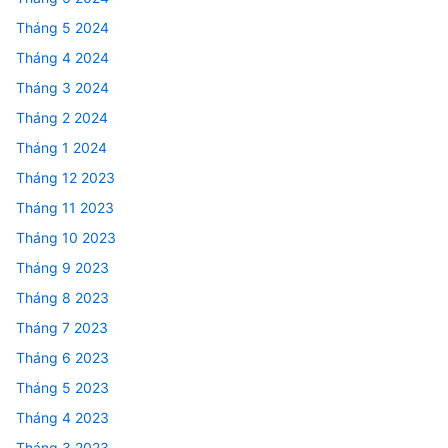
Tháng 5 2024
Tháng 4 2024
Tháng 3 2024
Tháng 2 2024
Tháng 1 2024
Tháng 12 2023
Tháng 11 2023
Tháng 10 2023
Tháng 9 2023
Tháng 8 2023
Tháng 7 2023
Tháng 6 2023
Tháng 5 2023
Tháng 4 2023
Tháng 3 2023