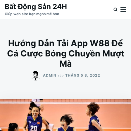
Nhảy
Tìm
Bất Động Sản 24H
đến
kiếm
Giúp web site bạn mạnh mẽ hơn
nội
cho:
dung
Hướng Dẫn Tải App W88 Để
Cá Cược Bóng Chuyền Mượt
Mà
vào
ADMIN
THÁNG 5 8, 2022