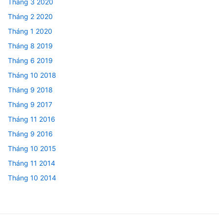
Tháng 3 2020
Tháng 2 2020
Tháng 1 2020
Tháng 8 2019
Tháng 6 2019
Tháng 10 2018
Tháng 9 2018
Tháng 9 2017
Tháng 11 2016
Tháng 9 2016
Tháng 10 2015
Tháng 11 2014
Tháng 10 2014