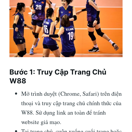
Bước 1: Truy Cập Trang Chủ
W88
Mở trình duyệt (Chrome, Safari) trên điện
thoại và truy cập trang chủ chính thức của
W88. Sử dụng link an toàn để tránh
website giả mạo.
Tại trang chủ, cuộn xuống cuối trang hoặc