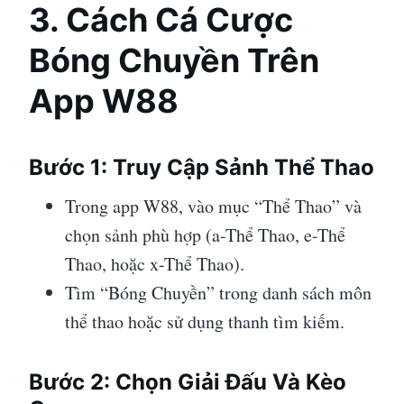
3. Cách Cá Cược
Bóng Chuyền Trên
App W88
Bước 1: Truy Cập Sảnh Thể Thao
Trong app W88, vào mục “Thể Thao” và
chọn sảnh phù hợp (a-Thể Thao, e-Thể
Thao, hoặc x-Thể Thao).
Tìm “Bóng Chuyền” trong danh sách môn
thể thao hoặc sử dụng thanh tìm kiếm.
Bước 2: Chọn Giải Đấu Và Kèo