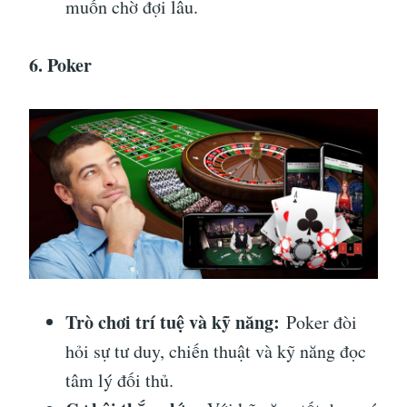
muốn chờ đợi lâu.
6. Poker
Trò chơi trí tuệ và kỹ năng:
Poker đòi
hỏi sự tư duy, chiến thuật và kỹ năng đọc
tâm lý đối thủ.