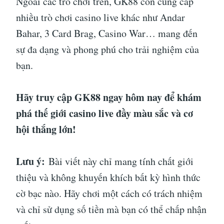
Ngoài các trò chơi trên, GK88 còn cung cấp
nhiều trò chơi casino live khác như Andar
Bahar, 3 Card Brag, Casino War… mang đến
sự đa dạng và phong phú cho trải nghiệm của
bạn.
Hãy truy cập GK88 ngay hôm nay để khám
phá thế giới casino live đầy màu sắc và cơ
hội thắng lớn!
Lưu ý:
Bài viết này chỉ mang tính chất giới
thiệu và không khuyến khích bất kỳ hình thức
cờ bạc nào. Hãy chơi một cách có trách nhiệm
và chỉ sử dụng số tiền mà bạn có thể chấp nhận