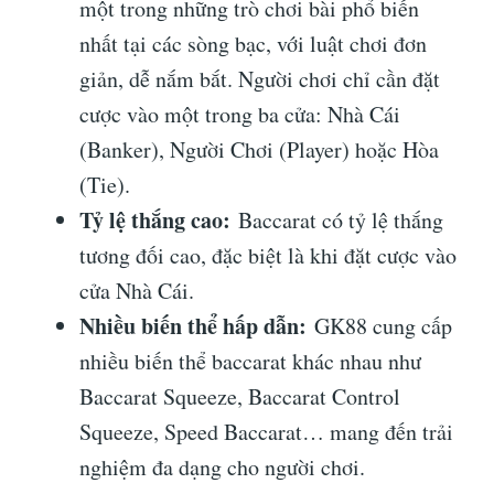
một trong những trò chơi bài phổ biến
nhất tại các sòng bạc, với luật chơi đơn
giản, dễ nắm bắt. Người chơi chỉ cần đặt
cược vào một trong ba cửa: Nhà Cái
(Banker), Người Chơi (Player) hoặc Hòa
(Tie).
Tỷ lệ thắng cao:
Baccarat có tỷ lệ thắng
tương đối cao, đặc biệt là khi đặt cược vào
cửa Nhà Cái.
Nhiều biến thể hấp dẫn:
GK88 cung cấp
nhiều biến thể baccarat khác nhau như
Baccarat Squeeze, Baccarat Control
Squeeze, Speed Baccarat… mang đến trải
nghiệm đa dạng cho người chơi.