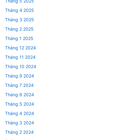
Tháng 5 2025
Tháng 4 2025
Tháng 3 2025
Tháng 2 2025
Tháng 1 2025
Tháng 12 2024
Tháng 11 2024
Tháng 10 2024
Tháng 9 2024
Tháng 7 2024
Tháng 6 2024
Tháng 5 2024
Tháng 4 2024
Tháng 3 2024
Tháng 2 2024