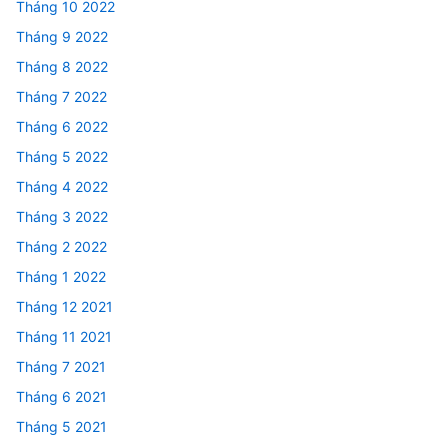
Tháng 10 2022
Tháng 9 2022
Tháng 8 2022
Tháng 7 2022
Tháng 6 2022
Tháng 5 2022
Tháng 4 2022
Tháng 3 2022
Tháng 2 2022
Tháng 1 2022
Tháng 12 2021
Tháng 11 2021
Tháng 7 2021
Tháng 6 2021
Tháng 5 2021