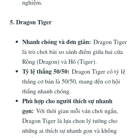
nghiệm.
5. Dragon Tiger
Nhanh chóng và đơn giản:
Dragon Tiger
là trò chơi bài so sánh điểm giữa hai cửa
Rồng (Dragon) và Hổ (Tiger).
Tỷ lệ thắng 50/50:
Dragon Tiger có tỷ lệ
thắng cơ bản là 50/50, mang đến cơ hội
thắng nhanh chóng.
Phù hợp cho người thích sự nhanh
gọn:
Với thời gian mỗi ván chơi ngắn,
Dragon Tiger là lựa chọn lý tưởng cho
những ai thích sự nhanh gọn và không