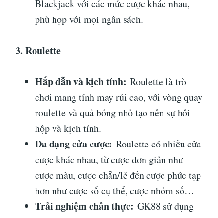
Blackjack với các mức cược khác nhau,
phù hợp với mọi ngân sách.
3. Roulette
Hấp dẫn và kịch tính:
Roulette là trò
chơi mang tính may rủi cao, với vòng quay
roulette và quả bóng nhỏ tạo nên sự hồi
hộp và kịch tính.
Đa dạng cửa cược:
Roulette có nhiều cửa
cược khác nhau, từ cược đơn giản như
cược màu, cược chẵn/lẻ đến cược phức tạp
hơn như cược số cụ thể, cược nhóm số…
Trải nghiệm chân thực:
GK88 sử dụng