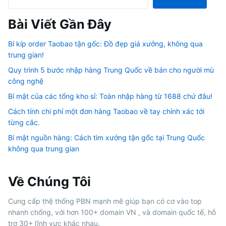
Bài Viết Gần Đây
Bí kíp order Taobao tận gốc: Đồ đẹp giá xưởng, không qua
trung gian!
Quy trình 5 bước nhập hàng Trung Quốc về bán cho người mù
công nghệ
Bí mật của các tổng kho sỉ: Toàn nhập hàng từ 1688 chứ đâu!
Cách tính chi phí một đơn hàng Taobao về tay chính xác tới
từng cắc.
Bí mật nguồn hàng: Cách tìm xưởng tận gốc tại Trung Quốc
không qua trung gian
Về Chúng Tôi
Cung cấp thệ thống PBN mạnh mẽ giúp bạn có cơ vào top
nhanh chống, với hơn 100+ domain VN , và domain quốc tế, hỗ
trợ 30+ lĩnh vực khác nhau.