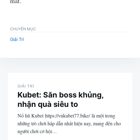
mất.
CHUYÊN MỤC
Giải Trí
Điều
hướng
GIẢI TRÍ
Kubet: Săn boss khủng,
bài
nhận quà siêu to
viết
Nổ hũ Kubet https://vnkubet77.bike/ là một trong
những trò chơi hấp dẫn nhất hiện nay, mang đến cho
người chơi cơ hội…