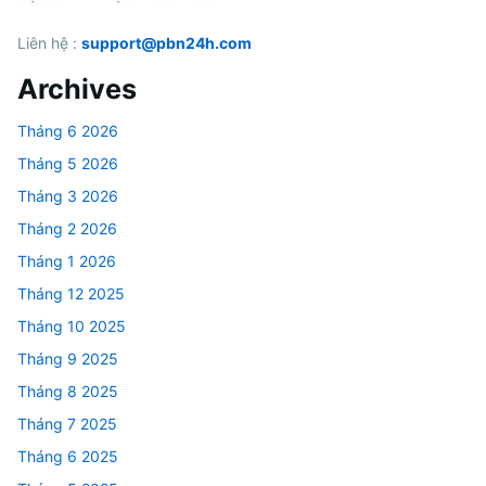
Liên hệ :
support@pbn24h.com
Archives
Tháng 6 2026
Tháng 5 2026
Tháng 3 2026
Tháng 2 2026
Tháng 1 2026
Tháng 12 2025
Tháng 10 2025
Tháng 9 2025
Tháng 8 2025
Tháng 7 2025
Tháng 6 2025