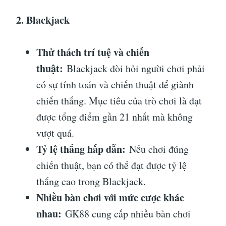
2. Blackjack
Thử thách trí tuệ và chiến
thuật:
Blackjack đòi hỏi người chơi phải
có sự tính toán và chiến thuật để giành
chiến thắng. Mục tiêu của trò chơi là đạt
được tổng điểm gần 21 nhất mà không
vượt quá.
Tỷ lệ thắng hấp dẫn:
Nếu chơi đúng
chiến thuật, bạn có thể đạt được tỷ lệ
thắng cao trong Blackjack.
Nhiều bàn chơi với mức cược khác
nhau:
GK88 cung cấp nhiều bàn chơi