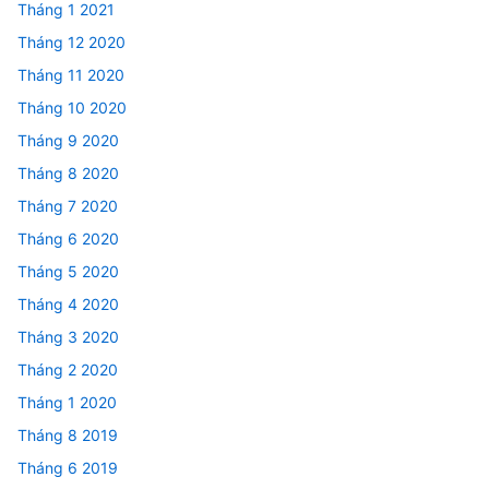
Tháng 1 2021
Tháng 12 2020
Tháng 11 2020
Tháng 10 2020
Tháng 9 2020
Tháng 8 2020
Tháng 7 2020
Tháng 6 2020
Tháng 5 2020
Tháng 4 2020
Tháng 3 2020
Tháng 2 2020
Tháng 1 2020
Tháng 8 2019
Tháng 6 2019