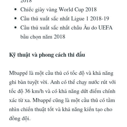
2018
Chiếc giày vàng World Cup 2018
Cầu thủ xuất sắc nhất Ligue 1 2018-19
Cầu thủ xuất sắc nhất châu Âu do UEFA
bầu chọn năm 2018
Kỹ thuật và phong cách thi đấu
Mbappé là một cầu thủ có tốc độ và khả năng
ghi bàn tuyệt vời. Anh có thể chạy nước rút với
tốc độ 36 km/h và có khả năng dứt điểm chính
xác từ xa. Mbappé cũng là một cầu thủ có tầm
nhìn chiến thuật tốt và khả năng kiến tạo cho
đồng đội.