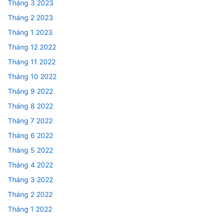
Tháng 3 2023
Tháng 2 2023
Tháng 1 2023
Tháng 12 2022
Tháng 11 2022
Tháng 10 2022
Tháng 9 2022
Tháng 8 2022
Tháng 7 2022
Tháng 6 2022
Tháng 5 2022
Tháng 4 2022
Tháng 3 2022
Tháng 2 2022
Tháng 1 2022