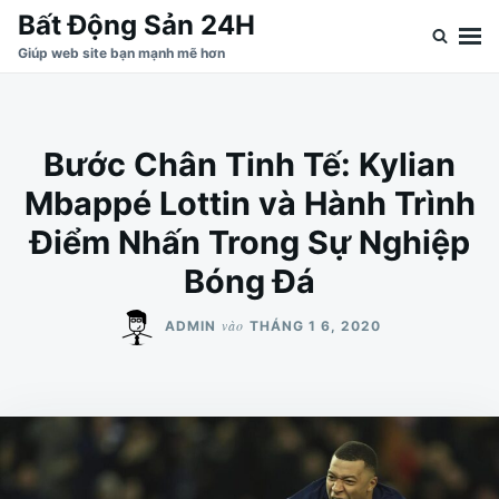
Nhảy
Tìm
Bất Động Sản 24H
đến
kiếm
Giúp web site bạn mạnh mẽ hơn
nội
cho:
dung
Bước Chân Tinh Tế: Kylian
Mbappé Lottin và Hành Trình
Điểm Nhấn Trong Sự Nghiệp
Bóng Đá
vào
ADMIN
THÁNG 1 6, 2020