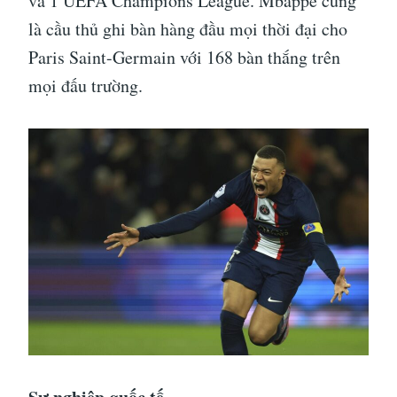
và 1 UEFA Champions League. Mbappé cũng
là cầu thủ ghi bàn hàng đầu mọi thời đại cho
Paris Saint-Germain với 168 bàn thắng trên
mọi đấu trường.