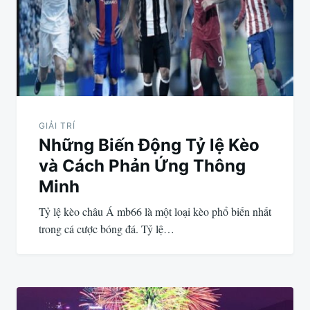
bài
viết
GIẢI TRÍ
Những Biến Động Tỷ lệ Kèo
và Cách Phản Ứng Thông
Minh
Tỷ lệ kèo châu Á mb66 là một loại kèo phổ biến nhất
trong cá cược bóng đá. Tỷ lệ…