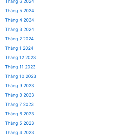
Tháng 6 2024
Tháng 5 2024
Tháng 4 2024
Tháng 3 2024
Tháng 2 2024
Tháng 1 2024
Tháng 12 2023
Tháng 11 2023
Tháng 10 2023
Tháng 9 2023
Tháng 8 2023
Tháng 7 2023
Tháng 6 2023
Tháng 5 2023
Tháng 4 2023