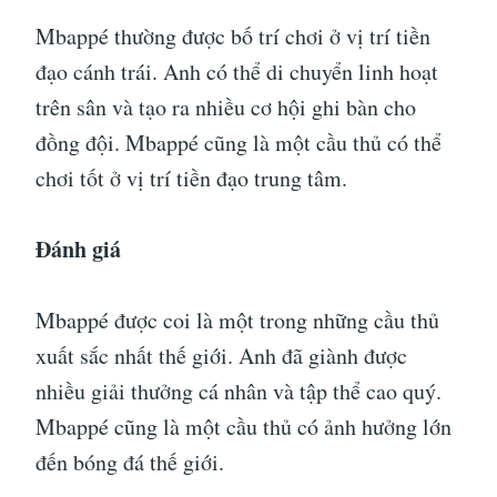
Mbappé thường được bố trí chơi ở vị trí tiền
đạo cánh trái. Anh có thể di chuyển linh hoạt
trên sân và tạo ra nhiều cơ hội ghi bàn cho
đồng đội. Mbappé cũng là một cầu thủ có thể
chơi tốt ở vị trí tiền đạo trung tâm.
Đánh giá
Mbappé được coi là một trong những cầu thủ
xuất sắc nhất thế giới. Anh đã giành được
nhiều giải thưởng cá nhân và tập thể cao quý.
Mbappé cũng là một cầu thủ có ảnh hưởng lớn
đến bóng đá thế giới.