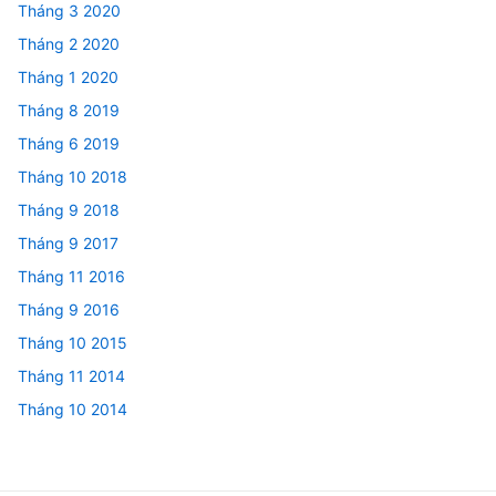
Tháng 3 2020
Tháng 2 2020
Tháng 1 2020
Tháng 8 2019
Tháng 6 2019
Tháng 10 2018
Tháng 9 2018
Tháng 9 2017
Tháng 11 2016
Tháng 9 2016
Tháng 10 2015
Tháng 11 2014
Tháng 10 2014