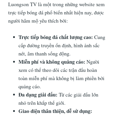
Luongson TV là một trong những website xem
trực tiếp bóng đá phổ biến nhất hiện nay, được
người hâm mộ yêu thích bởi:
Trực tiếp bóng đá chất lượng cao:
Cung
cấp đường truyền ổn định, hình ảnh sắc
nét, âm thanh sống động.
Miễn phí và không quảng cáo:
Người
xem có thể theo dõi các trận đấu hoàn
toàn miễn phí mà không bị làm phiền bởi
quảng cáo.
Đa dạng giải đấu:
Từ các giải đấu lớn
nhỏ trên khắp thế giới.
Giao diện thân thiện, dễ sử dụng: