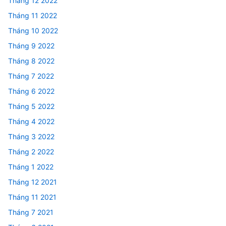
Tháng 12 2022
Tháng 11 2022
Tháng 10 2022
Tháng 9 2022
Tháng 8 2022
Tháng 7 2022
Tháng 6 2022
Tháng 5 2022
Tháng 4 2022
Tháng 3 2022
Tháng 2 2022
Tháng 1 2022
Tháng 12 2021
Tháng 11 2021
Tháng 7 2021