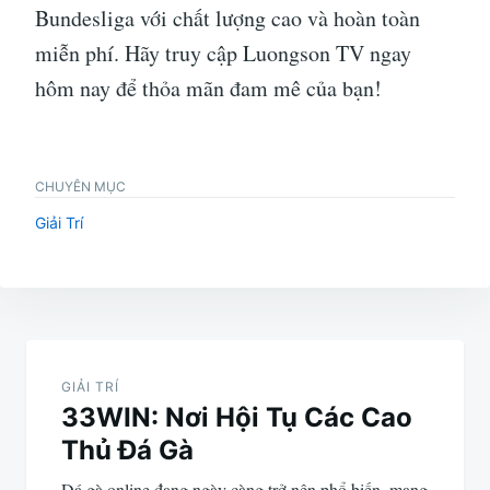
Bundesliga với chất lượng cao và hoàn toàn
miễn phí. Hãy truy cập Luongson TV ngay
hôm nay để thỏa mãn đam mê của bạn!
CHUYÊN MỤC
Giải Trí
Điều
hướng
GIẢI TRÍ
33WIN: Nơi Hội Tụ Các Cao
bài
Thủ Đá Gà
viết
Đá gà online đang ngày càng trở nên phổ biến, mang