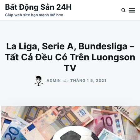
Nhảy
Tìm
Bất Động Sản 24H
đến
kiếm
Giúp web site bạn mạnh mẽ hơn
nội
cho:
dung
La Liga, Serie A, Bundesliga –
Tất Cả Đều Có Trên Luongson
TV
vào
ADMIN
THÁNG 1 5, 2021