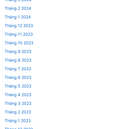
Tháng 2 2024
Tháng 1 2024
Tháng 12 2023
Tháng 11 2023
Tháng 10 2023
Tháng 9 2023
Tháng 8 2023
Tháng 7 2023
Tháng 6 2023
Tháng 5 2023
Tháng 4 2023
Tháng 3 2023
Tháng 2 2023
Tháng 1 2023