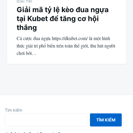
GIẢI TRÍ
Giải mã tỷ lệ kèo đua ngựa
tại Kubet để tăng cơ hội
thắng
Cá cược đua ngựa https://dkubet.com/ là một hình
thức giải trí phổ biến trên toàn thế giới, thu hút người
chơi bởi…
Tìm kiếm
TÌM KIẾM