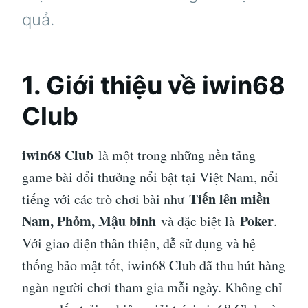
quả.
1. Giới thiệu về iwin68
Club
iwin68 Club
là một trong những nền tảng
game bài đổi thưởng nổi bật tại Việt Nam, nổi
Tiến lên miền
tiếng với các trò chơi bài như
Nam, Phỏm, Mậu binh
Poker
và đặc biệt là
.
Với giao diện thân thiện, dễ sử dụng và hệ
thống bảo mật tốt, iwin68 Club đã thu hút hàng
ngàn người chơi tham gia mỗi ngày. Không chỉ