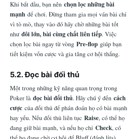
chọn lọc những bài
Khi bắt đầu, bạn nên
mạnh
để chơi. Đừng tham gia mọi ván bài chỉ
vì tò mò, thay vào đó hãy chờ những bài tốt
đôi lớn, bài cùng chất liên tiếp
như
. Việc
Pre-flop
chọn lọc bài ngay từ vòng
giúp bạn
tiết kiệm vốn cược và gia tăng cơ hội thắng.
5.2. Đọc bài đối thủ
Một trong những kỹ năng quan trọng trong
đọc bài đối thủ
cách
Poker là
. Hãy chú ý đến
cược
của đối thủ để phán đoán họ có bài mạnh
Raise
hay yếu. Nếu đối thủ liên tục
, có thể họ
Check
đang giữ bài mạnh, và nếu họ chỉ
, có
thể họ đang chờ cơ hội để Bluff (đánh lừa).