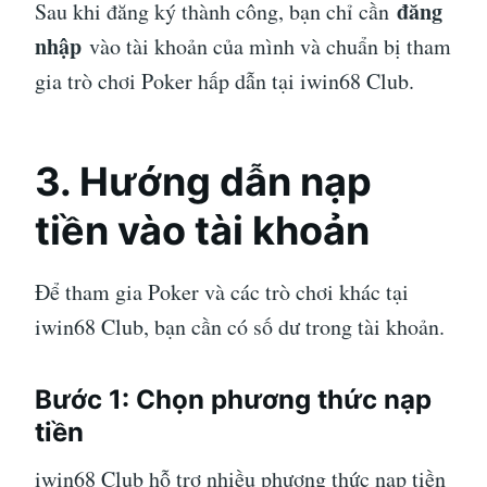
đăng
Sau khi đăng ký thành công, bạn chỉ cần
nhập
vào tài khoản của mình và chuẩn bị tham
gia trò chơi Poker hấp dẫn tại iwin68 Club.
3. Hướng dẫn nạp
tiền vào tài khoản
Để tham gia Poker và các trò chơi khác tại
iwin68 Club, bạn cần có số dư trong tài khoản.
Bước 1: Chọn phương thức nạp
tiền
iwin68 Club hỗ trợ nhiều phương thức nạp tiền