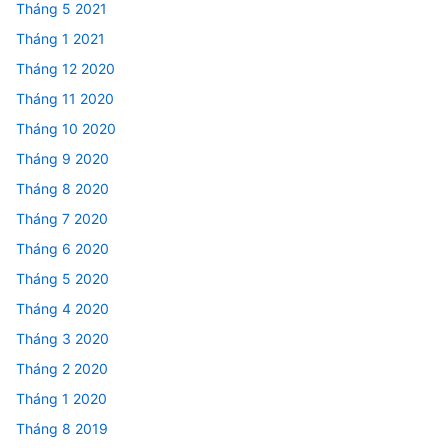
Tháng 5 2021
Tháng 1 2021
Tháng 12 2020
Tháng 11 2020
Tháng 10 2020
Tháng 9 2020
Tháng 8 2020
Tháng 7 2020
Tháng 6 2020
Tháng 5 2020
Tháng 4 2020
Tháng 3 2020
Tháng 2 2020
Tháng 1 2020
Tháng 8 2019