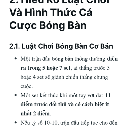
Và Hình Thức Cá
Cược Bóng Bàn
2.1. Luật Chơi Bóng Bàn Cơ Bản
diễn
Một trận đấu bóng bàn thông thường
ra trong 5 hoặc 7 set
, ai thắng trước 3
hoặc 4 set sẽ giành chiến thắng chung
cuộc.
11
Một set kết thúc khi một tay vợt đạt
điểm trước đối thủ và có cách biệt ít
nhất 2 điểm
.
Nếu tỷ số 10-10, trận đấu tiếp tục cho đến