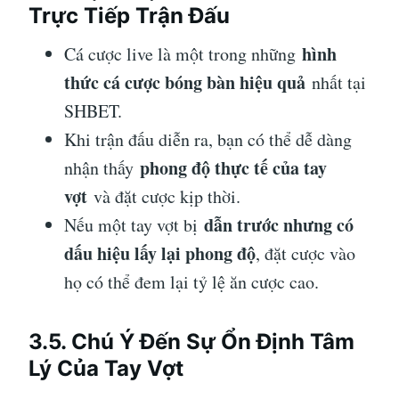
Trực Tiếp Trận Đấu
hình
Cá cược live là một trong những
thức cá cược bóng bàn hiệu quả
nhất tại
SHBET.
Khi trận đấu diễn ra, bạn có thể dễ dàng
phong độ thực tế của tay
nhận thấy
vợt
và đặt cược kịp thời.
dẫn trước nhưng có
Nếu một tay vợt bị
dấu hiệu lấy lại phong độ
, đặt cược vào
họ có thể đem lại tỷ lệ ăn cược cao.
3.5. Chú Ý Đến Sự Ổn Định Tâm
Lý Của Tay Vợt