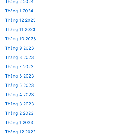
Tháng 2 2024
Tháng 1 2024
Tháng 12 2023
Tháng 11 2023
Tháng 10 2023
Tháng 9 2023
Tháng 8 2023
Tháng 7 2023
Tháng 6 2023
Tháng 5 2023
Tháng 4 2023
Tháng 3 2023
Tháng 2 2023
Tháng 1 2023
Tháng 12 2022