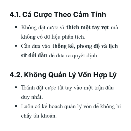
4.1. Cá Cược Theo Cảm Tính
thích một tay vợt
Không đặt cược vì
mà
không có dữ liệu phân tích.
thống kê, phong độ và lịch
Cần dựa vào
sử đối đầu
để đưa ra quyết định.
4.2. Không Quản Lý Vốn Hợp Lý
Tránh đặt cược tất tay vào một trận đấu
duy nhất.
Luôn có kế hoạch quản lý vốn để không bị
cháy tài khoản.