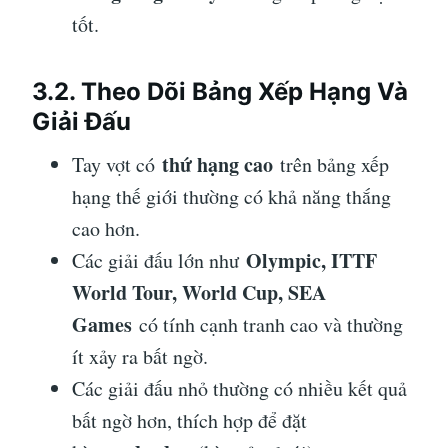
tốt.
3.2. Theo Dõi Bảng Xếp Hạng Và
Giải Đấu
thứ hạng cao
Tay vợt có
trên bảng xếp
hạng thế giới thường có khả năng thắng
cao hơn.
Olympic, ITTF
Các giải đấu lớn như
World Tour, World Cup, SEA
Games
có tính cạnh tranh cao và thường
ít xảy ra bất ngờ.
Các giải đấu nhỏ thường có nhiều kết quả
bất ngờ hơn, thích hợp để đặt