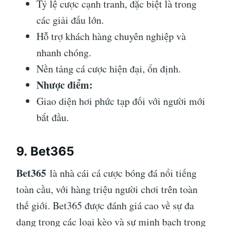
Tỷ lệ cược cạnh tranh, đặc biệt là trong
các giải đấu lớn.
Hỗ trợ khách hàng chuyên nghiệp và
nhanh chóng.
Nền tảng cá cược hiện đại, ổn định.
Nhược điểm:
Giao diện hơi phức tạp đối với người mới
bắt đầu.
9.
Bet365
Bet365
là nhà cái cá cược bóng đá nổi tiếng
toàn cầu, với hàng triệu người chơi trên toàn
thế giới. Bet365 được đánh giá cao về sự đa
dạng trong các loại kèo và sự minh bạch trong