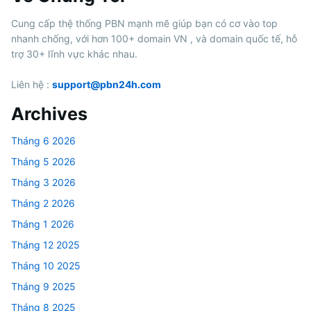
Cung cấp thệ thống PBN mạnh mẽ giúp bạn có cơ vào top
nhanh chống, với hơn 100+ domain VN , và domain quốc tế, hỗ
trợ 30+ lĩnh vực khác nhau.
Liên hệ :
support@pbn24h.com
Archives
Tháng 6 2026
Tháng 5 2026
Tháng 3 2026
Tháng 2 2026
Tháng 1 2026
Tháng 12 2025
Tháng 10 2025
Tháng 9 2025
Tháng 8 2025