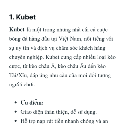
1.
Kubet
Kubet
là một trong những nhà cái cá cược
bóng đá hàng đầu tại Việt Nam, nổi tiếng với
sự uy tín và dịch vụ chăm sóc khách hàng
chuyên nghiệp. Kubet cung cấp nhiều loại kèo
cược, từ kèo châu Á, kèo châu Âu đến kèo
Tài/Xỉu, đáp ứng nhu cầu của mọi đối tượng
người chơi.
Ưu điểm:
Giao diện thân thiện, dễ sử dụng.
Hỗ trợ nạp rút tiền nhanh chóng và an