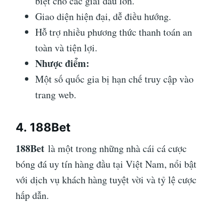
biệt cho các giải đấu lớn.
Giao diện hiện đại, dễ điều hướng.
Hỗ trợ nhiều phương thức thanh toán an
toàn và tiện lợi.
Nhược điểm:
Một số quốc gia bị hạn chế truy cập vào
trang web.
4.
188Bet
188Bet
là một trong những nhà cái cá cược
bóng đá uy tín hàng đầu tại Việt Nam, nổi bật
với dịch vụ khách hàng tuyệt vời và tỷ lệ cược
hấp dẫn.