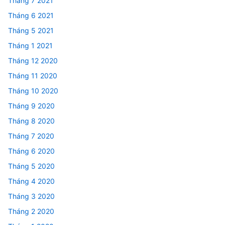
Tháng 7 2021
Tháng 6 2021
Tháng 5 2021
Tháng 1 2021
Tháng 12 2020
Tháng 11 2020
Tháng 10 2020
Tháng 9 2020
Tháng 8 2020
Tháng 7 2020
Tháng 6 2020
Tháng 5 2020
Tháng 4 2020
Tháng 3 2020
Tháng 2 2020