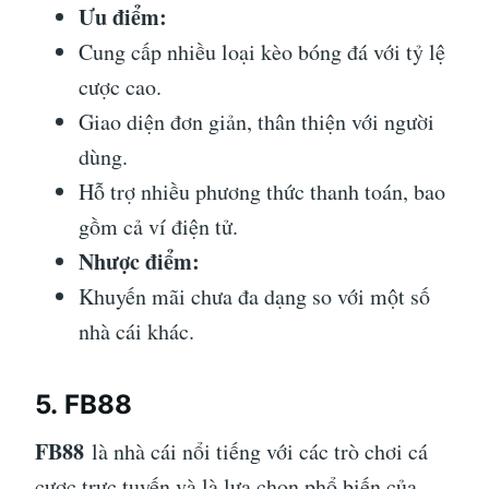
Ưu điểm:
Cung cấp nhiều loại kèo bóng đá với tỷ lệ
cược cao.
Giao diện đơn giản, thân thiện với người
dùng.
Hỗ trợ nhiều phương thức thanh toán, bao
gồm cả ví điện tử.
Nhược điểm:
Khuyến mãi chưa đa dạng so với một số
nhà cái khác.
5.
FB88
FB88
là nhà cái nổi tiếng với các trò chơi cá
cược trực tuyến và là lựa chọn phổ biến của