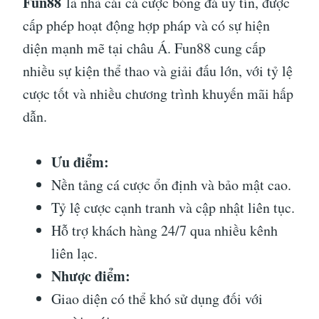
Fun88
là nhà cái cá cược bóng đá uy tín, được
cấp phép hoạt động hợp pháp và có sự hiện
diện mạnh mẽ tại châu Á. Fun88 cung cấp
nhiều sự kiện thể thao và giải đấu lớn, với tỷ lệ
cược tốt và nhiều chương trình khuyến mãi hấp
dẫn.
Ưu điểm:
Nền tảng cá cược ổn định và bảo mật cao.
Tỷ lệ cược cạnh tranh và cập nhật liên tục.
Hỗ trợ khách hàng 24/7 qua nhiều kênh
liên lạc.
Nhược điểm:
Giao diện có thể khó sử dụng đối với