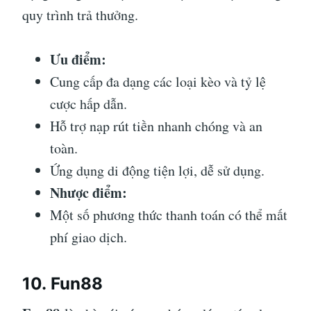
quy trình trả thưởng.
Ưu điểm:
Cung cấp đa dạng các loại kèo và tỷ lệ
cược hấp dẫn.
Hỗ trợ nạp rút tiền nhanh chóng và an
toàn.
Ứng dụng di động tiện lợi, dễ sử dụng.
Nhược điểm:
Một số phương thức thanh toán có thể mất
phí giao dịch.
10.
Fun88