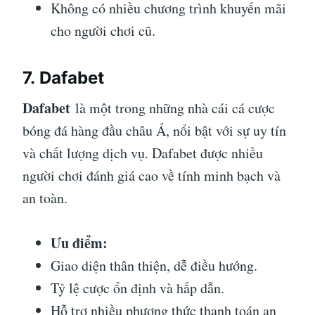
Không có nhiều chương trình khuyến mãi
cho người chơi cũ.
7.
Dafabet
Dafabet
là một trong những nhà cái cá cược
bóng đá hàng đầu châu Á, nổi bật với sự uy tín
và chất lượng dịch vụ. Dafabet được nhiều
người chơi đánh giá cao về tính minh bạch và
an toàn.
Ưu điểm:
Giao diện thân thiện, dễ điều hướng.
Tỷ lệ cược ổn định và hấp dẫn.
Hỗ trợ nhiều phương thức thanh toán an