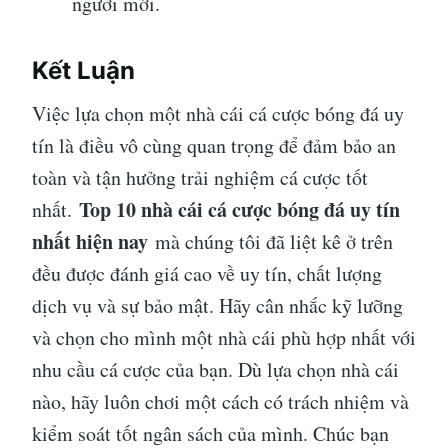
người mới.
Kết Luận
Việc lựa chọn một nhà cái cá cược bóng đá uy
tín là điều vô cùng quan trọng để đảm bảo an
toàn và tận hưởng trải nghiệm cá cược tốt
Top 10 nhà cái cá cược bóng đá uy tín
nhất.
nhất hiện nay
mà chúng tôi đã liệt kê ở trên
đều được đánh giá cao về uy tín, chất lượng
dịch vụ và sự bảo mật. Hãy cân nhắc kỹ lưỡng
và chọn cho mình một nhà cái phù hợp nhất với
nhu cầu cá cược của bạn. Dù lựa chọn nhà cái
nào, hãy luôn chơi một cách có trách nhiệm và
kiểm soát tốt ngân sách của mình. Chúc bạn