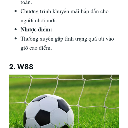
toàn.
Chương trình khuyến mãi hấp dẫn cho
người chơi mới.
Nhược điểm:
Thường xuyên gặp tình trạng quá tải vào
giờ cao điểm.
2.
W88