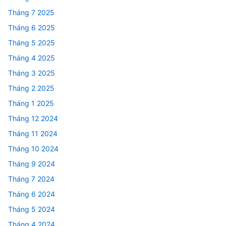
Tháng 7 2025
Tháng 6 2025
Tháng 5 2025
Tháng 4 2025
Tháng 3 2025
Tháng 2 2025
Tháng 1 2025
Tháng 12 2024
Tháng 11 2024
Tháng 10 2024
Tháng 9 2024
Tháng 7 2024
Tháng 6 2024
Tháng 5 2024
Tháng 4 2024