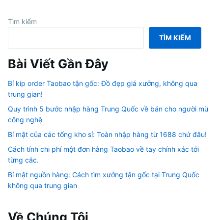
Tìm kiếm
TÌM KIẾM
Bài Viết Gần Đây
Bí kíp order Taobao tận gốc: Đồ đẹp giá xưởng, không qua
trung gian!
Quy trình 5 bước nhập hàng Trung Quốc về bán cho người mù
công nghệ
Bí mật của các tổng kho sỉ: Toàn nhập hàng từ 1688 chứ đâu!
Cách tính chi phí một đơn hàng Taobao về tay chính xác tới
từng cắc.
Bí mật nguồn hàng: Cách tìm xưởng tận gốc tại Trung Quốc
không qua trung gian
Về Chúng Tôi