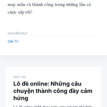
may mắn và thành công trong những lần cá
cược sắp tới!
CHUYÊN MỤC
Giải Trí
Điều
hướng
GIẢI TRÍ
Lô đề online: Những câu
bài
chuyện thành công đầy cảm
viết
hứng
Lô đề online uk88 đang ngày càng trở nên phổ biến