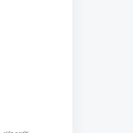
, giúp người