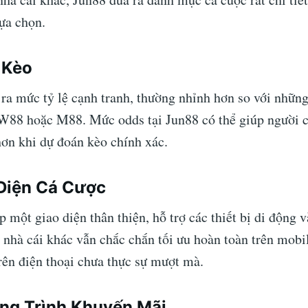
ựa chọn.
ệ Kèo
ra mức tỷ lệ cạnh tranh, thường nhỉnh hơn so với những
88 hoặc M88. Mức odds tại Jun88 có thể giúp người c
hơn khi dự đoán kèo chính xác.
 Diện Cá Cược
 một giao diện thân thiện, hỗ trợ các thiết bị di động 
 nhà cái khác vẫn chắc chắn tối ưu hoàn toàn trên mobil
rên điện thoại chưa thực sự mượt mà.
ng Trình Khuyến Mãi