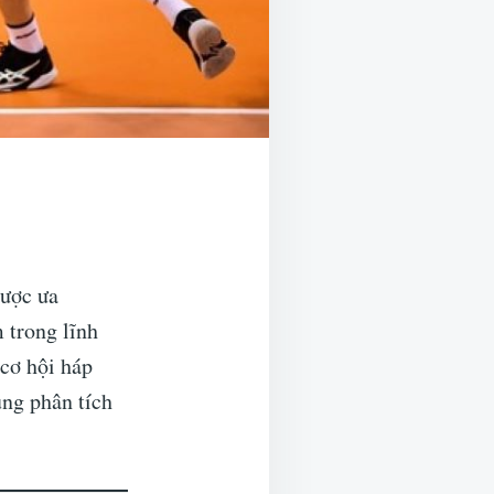
được ưa
 trong lĩnh
 cơ hội háp
ùng phân tích