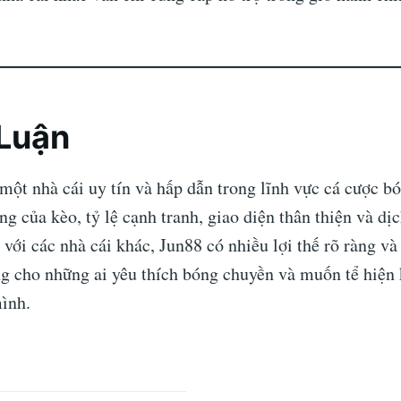
 Luận
 một nhà cái uy tín và hấp dẫn trong lĩnh vực cá cược 
ng của kèo, tỷ lệ cạnh tranh, giao diện thân thiện và dịc
 với các nhà cái khác, Jun88 có nhiều lợi thế rõ ràng v
ởng cho những ai yêu thích bóng chuyền và muốn tể hiện
mình.