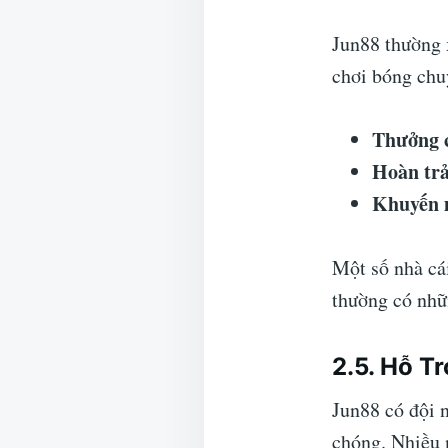
Jun88 thường 
chơi bóng chu
Thưởng 
Hoàn trả
Khuyến m
Một số nhà cá
thường có nhữ
2.5. Hỗ T
Jun88 có đội n
chóng. Nhiều 