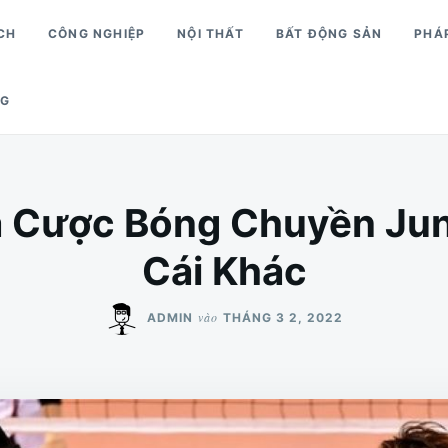
CH
CÔNG NGHIỆP
NỘI THẤT
BẤT ĐỘNG SẢN
PHÁ
NG
á Cược Bóng Chuyền Jun
Cái Khác
vào
ADMIN
THÁNG 3 2, 2022