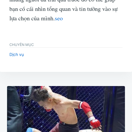
bạn có cái nhìn tổng quan và tin tưởng vào sự
lựa chọn của mình.
seo
CHUYÊN MỤC
Dịch vụ
Điều
hướng
bài
viết