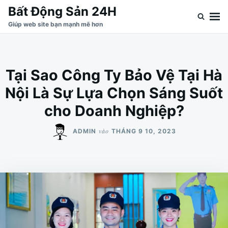
Nhảy
Tìm
Bất Động Sản 24H
đến
kiếm
Giúp web site bạn mạnh mẽ hơn
nội
cho:
dung
Tại Sao Công Ty Bảo Vệ Tại Hà
Nội Là Sự Lựa Chọn Sáng Suốt
cho Doanh Nghiệp?
vào
ADMIN
THÁNG 9 10, 2023