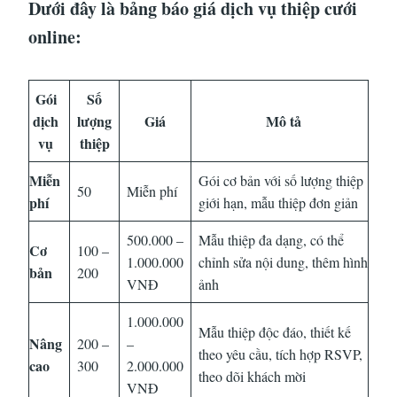
Dưới đây là bảng báo giá dịch vụ thiệp cưới
online:
Gói
Số
dịch
lượng
Giá
Mô tả
vụ
thiệp
Miễn
Gói cơ bản với số lượng thiệp
50
Miễn phí
phí
giới hạn, mẫu thiệp đơn giản
500.000 –
Mẫu thiệp đa dạng, có thể
Cơ
100 –
1.000.000
chỉnh sửa nội dung, thêm hình
bản
200
VNĐ
ảnh
1.000.000
Mẫu thiệp độc đáo, thiết kế
Nâng
200 –
–
theo yêu cầu, tích hợp RSVP,
cao
300
2.000.000
theo dõi khách mời
VNĐ