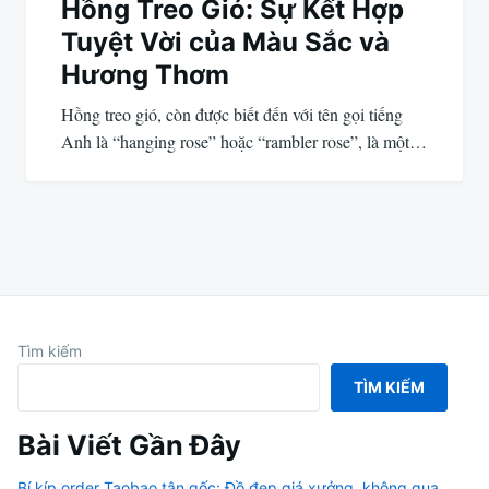
Hồng Treo Gió: Sự Kết Hợp
Tuyệt Vời của Màu Sắc và
Hương Thơm
Hồng treo gió, còn được biết đến với tên gọi tiếng
Anh là “hanging rose” hoặc “rambler rose”, là một…
Tìm kiếm
TÌM KIẾM
Bài Viết Gần Đây
Bí kíp order Taobao tận gốc: Đồ đẹp giá xưởng, không qua