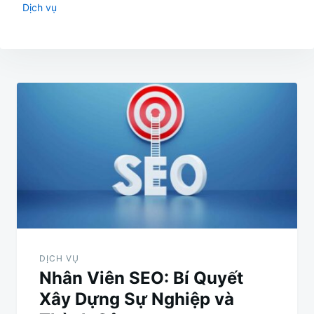
Dịch vụ
Điều
hướng
bài
viết
DỊCH VỤ
Nhân Viên SEO: Bí Quyết
Xây Dựng Sự Nghiệp và