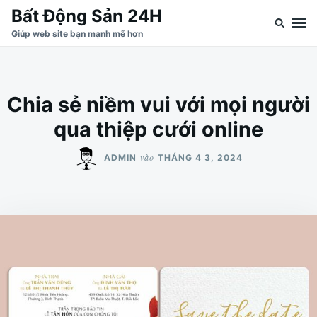
Nhảy
Tìm
Bất Động Sản 24H
đến
kiếm
Giúp web site bạn mạnh mẽ hơn
nội
cho:
dung
Chia sẻ niềm vui với mọi người
qua thiệp cưới online
vào
ADMIN
THÁNG 4 3, 2024