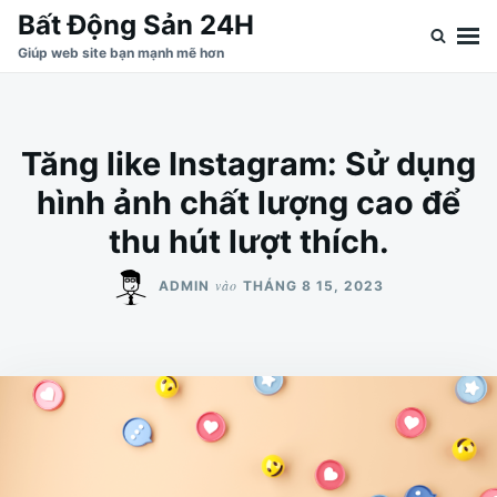
Nhảy
Tìm
Bất Động Sản 24H
đến
kiếm
Giúp web site bạn mạnh mẽ hơn
nội
cho:
dung
Tăng like Instagram: Sử dụng
hình ảnh chất lượng cao để
thu hút lượt thích.
vào
ADMIN
THÁNG 8 15, 2023