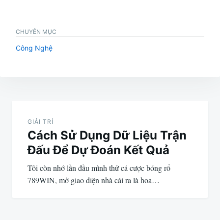
CHUYÊN MỤC
Công Nghệ
Điều
hướng
GIẢI TRÍ
Cách Sử Dụng Dữ Liệu Trận
bài
Đấu Để Dự Đoán Kết Quả
viết
Tôi còn nhớ lần đầu mình thử cá cược bóng rổ
789WIN, mở giao diện nhà cái ra là hoa…