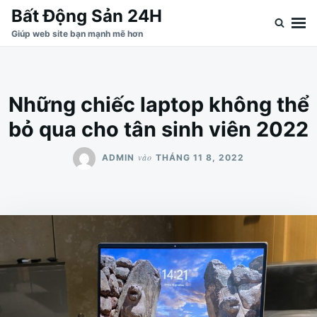
Nhảy
Tìm
Bất Động Sản 24H
đến
kiếm
Giúp web site bạn mạnh mẽ hơn
nội
cho:
dung
Những chiếc laptop không thể
bỏ qua cho tân sinh viên 2022
vào
ADMIN
THÁNG 11 8, 2022