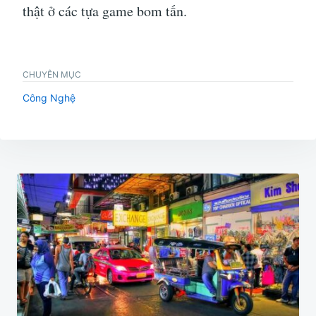
thật ở các tựa game bom tấn.
CHUYÊN MỤC
Công Nghệ
Điều
hướng
bài
viết