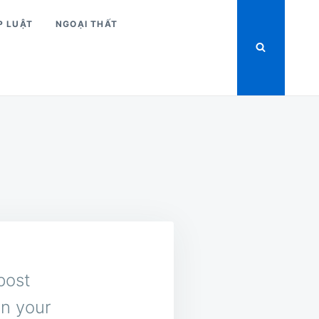
P LUẬT
NGOẠI THẤT
post
in your