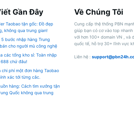
Viết Gần Đây
Về Chúng Tôi
rder Taobao tận gốc: Đồ đẹp
Cung cấp thệ thống PBN mạn
g, không qua trung gian!
giúp bạn có cơ vào top nhanh
với hơn 100+ domain VN , và 
h 5 bước nhập hàng Trung
quốc tế, hỗ trợ 30+ lĩnh vực k
bán cho người mù công nghệ
ủa các tổng kho sỉ: Toàn nhập
Liên hệ :
support@pbn24h.c
1688 chứ đâu!
h chi phí một đơn hàng Taobao
ính xác tới từng cắc.
guồn hàng: Cách tìm xưởng tận
Trung Quốc không qua trung