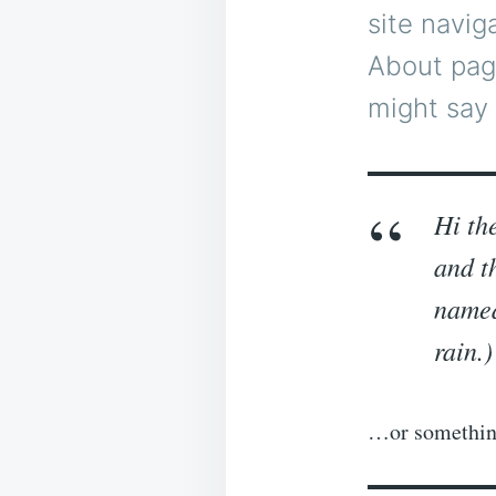
site navig
About page
might say 
Hi th
and t
named
rain.)
…or something