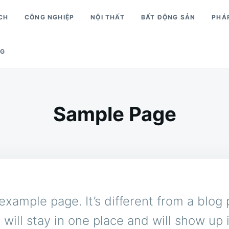
CH
CÔNG NGHIỆP
NỘI THẤT
BẤT ĐỘNG SẢN
PHÁ
NG
Sample Page
 example page. It’s different from a blog 
 will stay in one place and will show up 