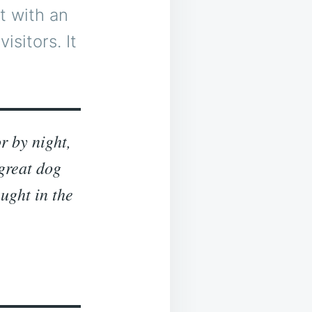
t with an
isitors. It
r by night,
 great dog
ught in the