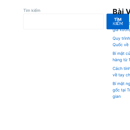
Bài 
Tìm kiếm
TÌM
Bí kíp o
KIẾM
giá xưởn
Quy trìn
Quốc về 
Bí mật c
hàng từ 
Cách tín
về tay ch
Bí mật n
gốc tại 
gian