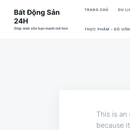
Nhảy
Tìm
TRANG CHỦ
DU LỊ
Bất Động Sản
đến
kiếm
24H
nội
cho:
Giúp web site bạn mạnh mẽ hơn
THỰC PHẨM – ĐỒ UỐ
dung
This is an
because it