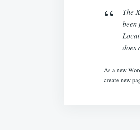
The X
been 
Locat
does 
As a new Word
create new pag