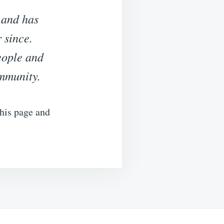
 and has
 since.
eople and
ommunity.
this page and